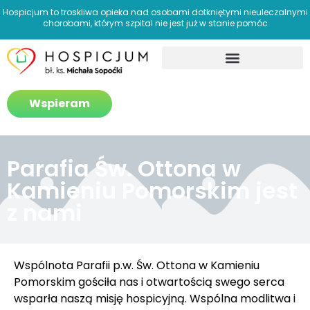
Hospicjum to troskliwa opieka nad osobami dotkniętymi nieuleczalnymi
chorobami, którym szpital nie jest już w stanie pomóc
Jak pomagamy?
Wspieram
Parafia Św. Ottona w
Kamieniu Pomorskim jest
z nami
Wspólnota Parafii p.w. Św. Ottona w Kamieniu
Pomorskim gościła nas i otwartością swego serca
wsparła naszą misję hospicyjną. Wspólna modlitwa i