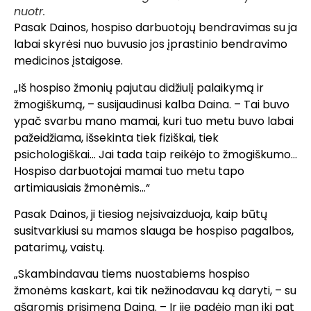
nuotr.
Pasak Dainos, hospiso darbuotojų bendravimas su ja
labai skyrėsi nuo buvusio jos įprastinio bendravimo
medicinos įstaigose.
„Iš hospiso žmonių pajutau didžiulį palaikymą ir
žmogiškumą, – susijaudinusi kalba Daina. – Tai buvo
ypač svarbu mano mamai, kuri tuo metu buvo labai
pažeidžiama, išsekinta tiek fiziškai, tiek
psichologiškai… Jai tada taip reikėjo to žmogiškumo…
Hospiso darbuotojai mamai tuo metu tapo
artimiausiais žmonėmis…“
Pasak Dainos, ji tiesiog neįsivaizduoja, kaip būtų
susitvarkiusi su mamos slauga be hospiso pagalbos,
patarimų, vaistų.
„Skambindavau tiems nuostabiems hospiso
žmonėms kaskart, kai tik nežinodavau ką daryti, – su
ašaromis prisimena Daina. – Ir jie padėjo man iki pat