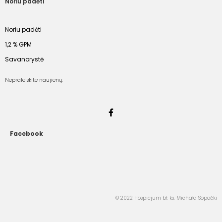
Noriu padėti
Noriu padėti
1,2 % GPM
Savanorystė
Nepraleiskite naujienų:
Facebook
© 2022 Hospicjum bł. ks. Michała Sopoćki