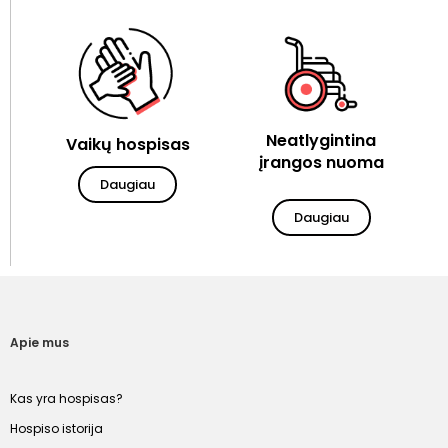
Neatlygintina
Vaikų hospisas
įrangos nuoma
Daugiau
Daugiau
Apie mus
Kas yra hospisas?
Hospiso istorija