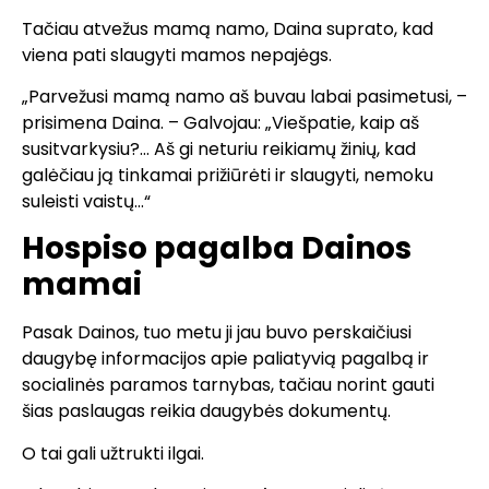
Tačiau atvežus mamą namo, Daina suprato, kad
viena pati slaugyti mamos nepajėgs.
„Parvežusi mamą namo aš buvau labai pasimetusi, –
prisimena Daina. – Galvojau: „Viešpatie, kaip aš
susitvarkysiu?… Aš gi neturiu reikiamų žinių, kad
galėčiau ją tinkamai prižiūrėti ir slaugyti, nemoku
suleisti vaistų…“
Hospiso pagalba Dainos
mamai
Pasak Dainos, tuo metu ji jau buvo perskaičiusi
daugybę informacijos apie paliatyvią pagalbą ir
socialinės paramos tarnybas, tačiau norint gauti
šias paslaugas reikia daugybės dokumentų.
O tai gali užtrukti ilgai.