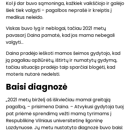
Kol ji dar buvo sąmoninga, kažkiek vaikščiojo ir galėjo
šiek tiek valgyti – pagalbos neprašė ir kreiptis į
medikus neleido.
Viskas buvo lyg ir neblogai, tačiau 2021 metų
pavasarį Daina pamatė, kad jos mama nebegali
valgyti…
Daina pradėjo ieškoti mamos šeimos gydytojo, kad
ją pagaliau apžiūrėtų, ištirtų ir numatytų gydymą,
tačiau situacija pradėjo taip sparčiai blogėti, kad
moteris nutarė nedelsti.
Baisi diagnozė
„2021 metų birželį aš iškviečiau mamai greitąją
pagalbą, – prisimena Daina. – Atvykusi gydytoja tuoj
pat priėmė sprendimą vežti mamą tyrimams į
Respublikinę Vilniaus universitetinę ligoninę
Lazdynuose. Jų metu nustatyta diagnozė buvo baisi: