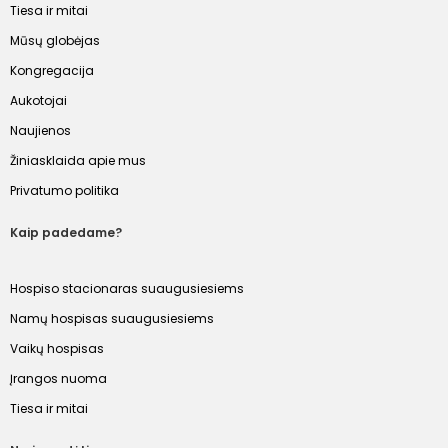
Tiesa ir mitai
Mūsų globėjas
Kongregacija
Aukotojai
Naujienos
Žiniasklaida apie mus
Privatumo politika
Kaip padedame?
Hospiso stacionaras suaugusiesiems
Namų hospisas suaugusiesiems
Vaikų hospisas
Įrangos nuoma
Tiesa ir mitai