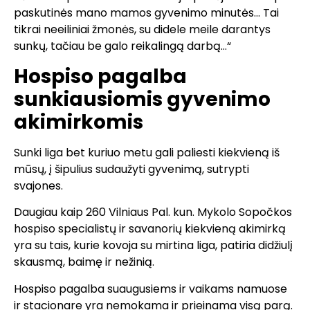
paskutinės mano mamos gyvenimo minutės… Tai
tikrai neeiliniai žmonės, su didele meile darantys
sunkų, tačiau be galo reikalingą darbą…“
Hospiso pagalba
sunkiausiomis gyvenimo
akimirkomis
Sunki liga bet kuriuo metu gali paliesti kiekvieną iš
mūsų, į šipulius sudaužyti gyvenimą, sutrypti
svajones.
Daugiau kaip 260 Vilniaus Pal. kun. Mykolo Sopočkos
hospiso specialistų ir savanorių kiekvieną akimirką
yra su tais, kurie kovoja su mirtina liga, patiria didžiulį
skausmą, baimę ir nežinią.
Hospiso pagalba suaugusiems ir vaikams namuose
ir stacionare yra nemokama ir prieinama visą parą.