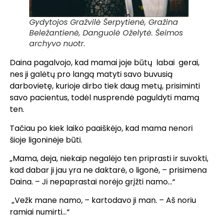
Gydytojos Gražvilė Šerpytienė, Gražina
Beležantienė, Danguolė Oželytė. Šeimos
archyvo nuotr.
Daina pagalvojo, kad mamai joje būtų labai gerai,
nes ji galėtų pro langą matyti savo buvusią
darbovietę, kurioje dirbo tiek daug metų, prisiminti
savo pacientus, todėl nusprendė paguldyti mamą
ten.
Tačiau po kiek laiko paaiškėjo, kad mama nenori
šioje ligoninėje būti.
„Mama, deja, niekaip negalėjo ten priprasti ir suvokti,
kad dabar ji jau yra ne daktarė, o ligonė, – prisimena
Daina. – Ji nepaprastai norėjo grįžti namo…“
„Vežk mane namo, – kartodavo ji man. – Aš noriu
ramiai numirti…“