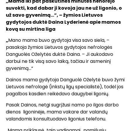
„
Mama iki pat paskutin
ės minutės nenorėjo
suvokti, kad dabar ji kovoja jau ne už ligonio, o
už savo gyvenimą…“, – žymios Lietuvos
gydytojos duktė Daina Lyderienė apie mamos
kovą su mirtina liga
„
Mano mama buvo gydytoja visa savo siela, –
pasakoja žymios Lietuvos gydytojos nefrologės
Danguolės Oželytės duktė Daina. – Ji aukodavo
darbui ne tik visą savo laiką, tačiau ir asmeninį
gyvenimą…“
Dainos mama gydytoja Danguolė Oželytė buvo žymi
Lietuvos nefrologė (inkstų ligų specialistė), todėl jos
pagalbos kasdien reikėdavo daugybei ligonių.
Pasak Dainos, netgi sugrįžusi namo po ilgos darbo
dienos ligoninėje, mama vakare dar valandų
valandomis konsultuodavo ligonius telefonu.
„Mama priklausė taip vadinamai „pamišusių