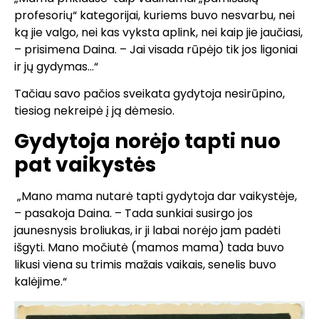
profesorių“ kategorijai, kuriems buvo nesvarbu, nei
ką jie valgo, nei kas vyksta aplink, nei kaip jie jaučiasi,
– prisimena Daina. – Jai visada rūpėjo tik jos ligoniai
ir jų gydymas…“
Tačiau savo pačios sveikata gydytoja nesirūpino,
tiesiog nekreipė į ją dėmesio.
Gydytoja norėjo tapti nuo
pat vaikystės
„Mano mama nutarė tapti gydytoja dar vaikystėje,
– pasakoja Daina. – Tada sunkiai susirgo jos
jaunesnysis broliukas, ir ji labai norėjo jam padėti
išgyti. Mano močiutė (mamos mama) tada buvo
likusi viena su trimis mažais vaikais, senelis buvo
kalėjime.“