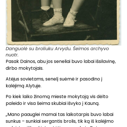
Danguolė su broliuku Arvydu. Šeimos archyvo
nuotr.
Pasak Dainos, abu jos seneliai buvo labai išsilavinę,
dirbo mokytojais.
Atėjus sovietams, senelį suėmė ir pasodino į
kalėjimą Alytuje.
Po kiek laiko žinomą mieste mokytoją vis dėlto
paleido ir visa šeima skubiai išvyko į Kauną.
„Mano paauglei mamai tas laikotarpis buvo labai
sunkus – sunkiai sergantis brolis, tik ką iš kalėjimo