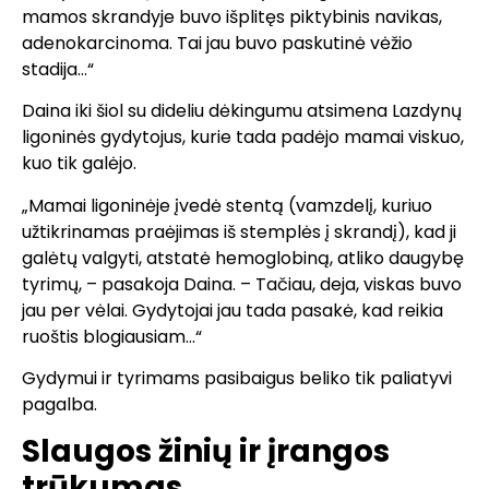
mamos skrandyje buvo išplitęs piktybinis navikas,
adenokarcinoma. Tai jau buvo paskutinė vėžio
stadija…“
Daina iki šiol su dideliu dėkingumu atsimena Lazdynų
ligoninės gydytojus, kurie tada padėjo mamai viskuo,
kuo tik galėjo.
„Mamai ligoninėje įvedė stentą (vamzdelį, kuriuo
užtikrinamas praėjimas iš stemplės į skrandį), kad ji
galėtų valgyti, atstatė hemoglobiną, atliko daugybę
tyrimų, – pasakoja Daina. – Tačiau, deja, viskas buvo
jau per vėlai. Gydytojai jau tada pasakė, kad reikia
ruoštis blogiausiam…“
Gydymui ir tyrimams pasibaigus beliko tik paliatyvi
pagalba.
Slaugos žinių ir įrangos
trūkumas