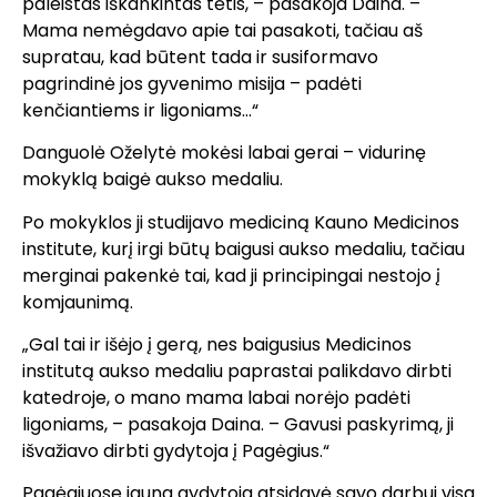
paleistas iškankintas tėtis, – pasakoja Daina. –
Mama nemėgdavo apie tai pasakoti, tačiau aš
supratau, kad būtent tada ir susiformavo
pagrindinė jos gyvenimo misija – padėti
kenčiantiems ir ligoniams…“
Danguolė Oželytė mokėsi labai gerai – vidurinę
mokyklą baigė aukso medaliu.
Po mokyklos ji studijavo mediciną Kauno Medicinos
institute, kurį irgi būtų baigusi aukso medaliu, tačiau
merginai pakenkė tai, kad ji principingai nestojo į
komjaunimą.
„Gal tai ir išėjo į gerą, nes baigusius Medicinos
institutą aukso medaliu paprastai palikdavo dirbti
katedroje, o mano mama labai norėjo padėti
ligoniams, – pasakoja Daina. – Gavusi paskyrimą, ji
išvažiavo dirbti gydytoja į Pagėgius.“
Pagėgiuose jauna gydytoja atsidavė savo darbui visa