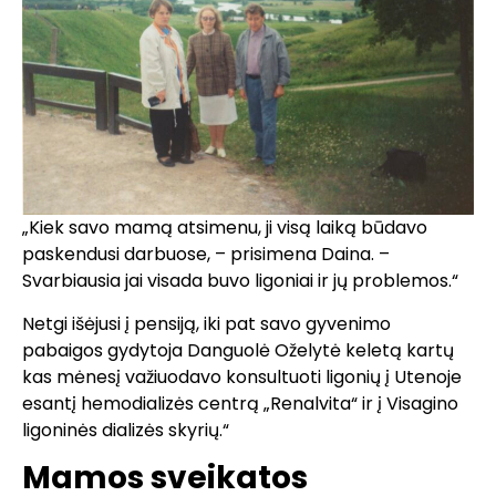
„Kiek savo mamą atsimenu, ji visą laiką būdavo
paskendusi darbuose, – prisimena Daina. –
Svarbiausia jai visada buvo ligoniai ir jų problemos.“
Netgi išėjusi į pensiją, iki pat savo gyvenimo
pabaigos gydytoja Danguolė Oželytė keletą kartų
kas mėnesį važiuodavo konsultuoti ligonių į Utenoje
esantį hemodializės centrą „Renalvita“ ir į Visagino
ligoninės dializės skyrių.“
Mamos sveikatos