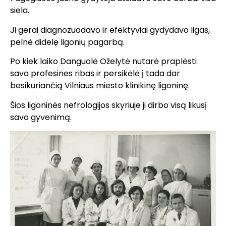
siela.
Ji gerai diagnozuodavo ir efektyviai gydydavo ligas,
pelnė didelę ligonių pagarbą.
Po kiek laiko Danguolė Oželytė nutarė praplėsti
savo profesines ribas ir persikėlė į tada dar
besikuriančią Vilniaus miesto klinikinę ligoninę.
Šios ligoninės nefrologijos skyriuje ji dirbo visą likusį
savo gyvenimą.