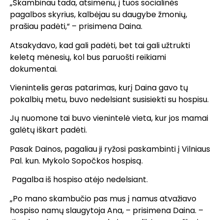
„Skambinau tada, atsimenu, į tuos socialinės
pagalbos skyrius, kalbėjau su daugybe žmonių,
prašiau padėti,“ – prisimena Daina.
Atsakydavo, kad gali padėti, bet tai gali užtrukti
keletą mėnesių, kol bus paruošti reikiami
dokumentai.
Vienintelis geras patarimas, kurį Daina gavo tų
pokalbių metu, buvo nedelsiant susisiekti su hospisu.
Jų nuomone tai buvo vienintelė vieta, kur jos mamai
galėtų iškart padėti.
Pasak Dainos, pagaliau ji ryžosi paskambinti į Vilniaus
Pal. kun. Mykolo Sopočkos hospisą.
Pagalba iš hospiso atėjo nedelsiant.
„Po mano skambučio pas mus į namus atvažiavo
hospiso namų slaugytoja Ana, – prisimena Daina. –