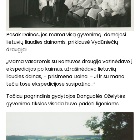
Pasak Dainos, jos mama visą gyvenimą domėjosi
lietuvių liaudies dainomis, priklausė Vydūniečių
draugijai.
„Mama vasaromis su Romuvos draugija važinėdavo į
ekspedicijas po kaimus, užrašinėdavo lietuviių
liaudies dainas, – prisimena Daina. – Ji ir su mano
tėčiu tose ekspedicijose susipažino…“
Tačiau pagrindinis gydytojos Danguolės Oželytės
gyvenimo tikslas visada buvo padėti ligoniams.