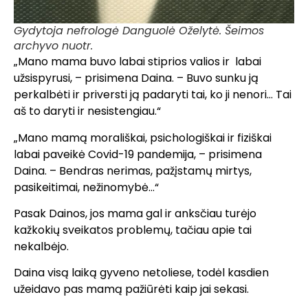
Gydytoja nefrologė Danguolė Oželytė. Šeimos
archyvo nuotr.
„Mano mama buvo labai stiprios valios ir labai
užsispyrusi, – prisimena Daina. – Buvo sunku ją
perkalbėti ir priversti ją padaryti tai, ko ji nenori… Tai
aš to daryti ir nesistengiau.“
„Mano mamą morališkai, psichologiškai ir fiziškai
labai paveikė Covid-19 pandemija, – prisimena
Daina. – Bendras nerimas, pažįstamų mirtys,
pasikeitimai, nežinomybė…“
Pasak Dainos, jos mama gal ir anksčiau turėjo
kažkokių sveikatos problemų, tačiau apie tai
nekalbėjo.
Daina visą laiką gyveno netoliese, todėl kasdien
užeidavo pas mamą pažiūrėti kaip jai sekasi.