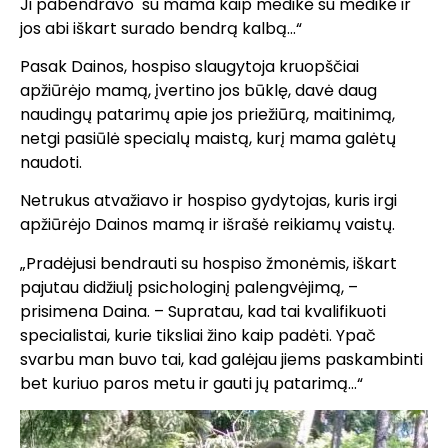
Ji pabendravo su mama kaip medikė su medike ir
jos abi iškart surado bendrą kalbą…“
Pasak Dainos, hospiso slaugytoja kruopščiai
apžiūrėjo mamą, įvertino jos būklę, davė daug
naudingų patarimų apie jos priežiūrą, maitinimą,
netgi pasiūlė specialų maistą, kurį mama galėtų
naudoti.
Netrukus atvažiavo ir hospiso gydytojas, kuris irgi
apžiūrėjo Dainos mamą ir išrašė reikiamų vaistų.
„Pradėjusi bendrauti su hospiso žmonėmis, iškart
pajutau didžiulį psichologinį palengvėjimą, –
prisimena Daina. – Supratau, kad tai kvalifikuoti
specialistai, kurie tiksliai žino kaip padėti. Ypač
svarbu man buvo tai, kad galėjau jiems paskambinti
bet kuriuo paros metu ir gauti jų patarimą…“