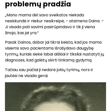
problemų pradžia
„Mano mama dėl savo sveikatos niekada
nesiskundė ir niekur nesikreipė, – atsimena Daina. –
Ji visada pati savimi pasirūpindavo ir tik ji viena
žinojo, kas jai yra.“
Pasak Dainos, dabar jai tikrai keista, kad jos mama
visiems savo pacientams išrašydavo daugybę
tyrimų, kuriais siekė labai aiškiai ir tiksliai nustatyti jų
diagnozes, kad galėtų skirti tinkamą gydymą.
Tačiau sau pačiai ji nedarė jokių tyrimų, nors ir
jautėsi ne visada gerai.