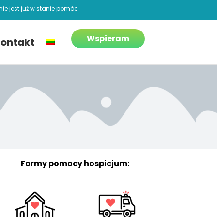
ie jest już w stanie pomóc
Wspieram
ontakt
Formy pomocy hospicjum: