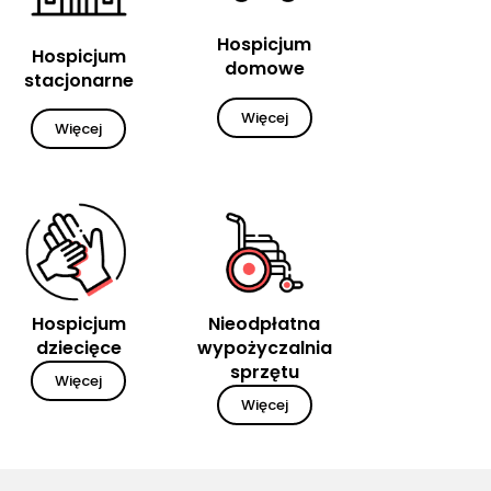
Hospicjum
Hospicjum
domowe
stacjonarne
Więcej
Więcej
Hospicjum
Nieodpłatna
dziecięce
wypożyczalnia
sprzętu
Więcej
Więcej