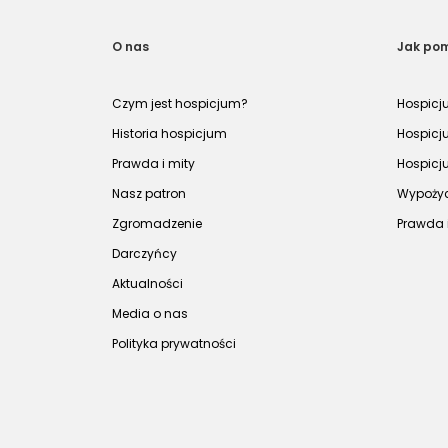
O nas
Jak po
Czym jest hospicjum?
Hospicj
Historia hospicjum
Hospicj
Prawda i mity
Hospicj
Nasz patron
Wypożyc
Zgromadzenie
Prawda 
Darczyńcy
Aktualności
Media o nas
Polityka prywatności