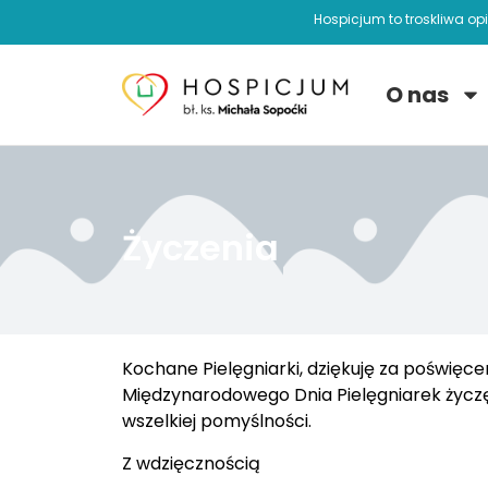
Hospicjum to troskliwa op
O nas
Życzenia
Kochane Pielęgniarki, dziękuję za poświęcen
Międzynarodowego Dnia Pielęgniarek życzę
wszelkiej pomyślności.
Z wdzięcznością