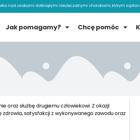
ieka nad osobami dotkniętymi nieuleczalnymi chorobami, którym szpital n
Jak pomagamy?
Chcę pomóc
K
ie oraz służbę drugiemu człowiekowi. Z okazji
 zdrowia, satysfakcji z wykonywanego zawodu oraz