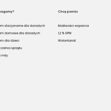
magamy?
Chcę pomóc
um stacjonarne dla dorosłych
Możliwości wsparcia
um domowe dla dorosłych
1,2 % GPM
um dla dzieci
Wolontariat
zalnia sprzętu
i mity