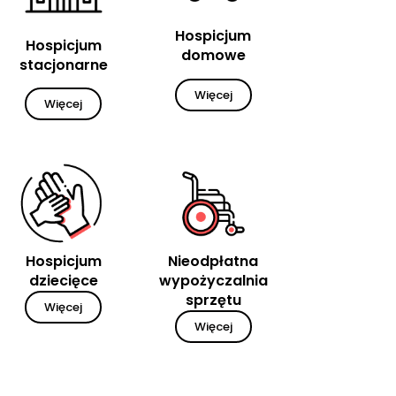
Hospicjum
Hospicjum
domowe
stacjonarne
Więcej
Więcej
Hospicjum
Nieodpłatna
dziecięce
wypożyczalnia
sprzętu
Więcej
Więcej