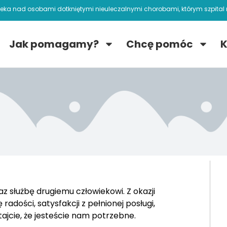
ieka nad osobami dotkniętymi nieuleczalnymi chorobami, którym szpital n
Jak pomagamy?
Chcę pomóc
K
z służbę drugiemu człowiekowi. Z okazji
adości, satysfakcji z pełnionej posługi,
tajcie, że jesteście nam potrzebne.