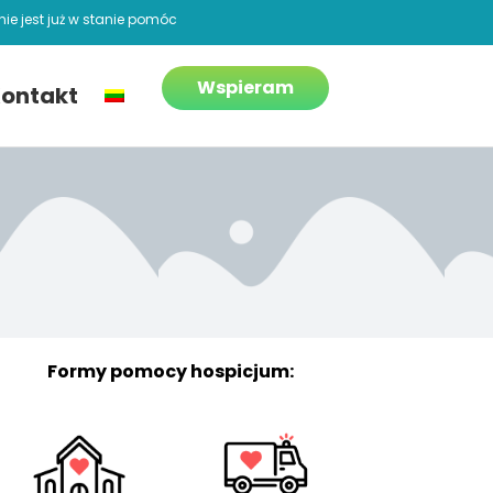
ie jest już w stanie pomóc
Wspieram
ontakt
Formy pomocy hospicjum: