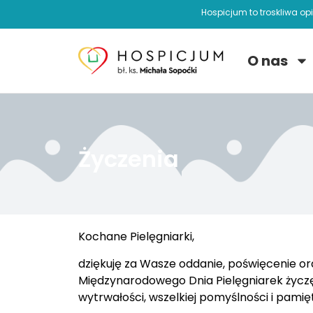
Hospicjum to troskliwa op
O nas
Życzenia
Kochane Pielęgniarki,
dziękuję za Wasze oddanie, poświęcenie ora
Międzynarodowego Dnia Pielęgniarek życzę r
wytrwałości, wszelkiej pomyślności i pamię