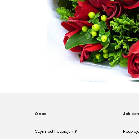
O nas
Jak po
Czym jest hospicjum?
Hospicj