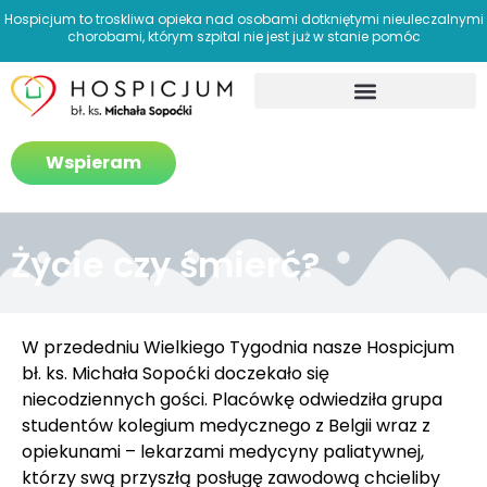
Hospicjum to troskliwa opieka nad osobami dotkniętymi nieuleczalnymi
chorobami, którym szpital nie jest już w stanie pomóc
Jak pomagamy?
Wspieram
Życie czy śmierć?
W przededniu Wielkiego Tygodnia nasze Hospicjum
bł. ks. Michała Sopoćki doczekało się
niecodziennych gości. Placówkę odwiedziła grupa
studentów kolegium medycznego z Belgii wraz z
opiekunami – lekarzami medycyny paliatywnej,
którzy swą przyszłą posługę zawodową chcieliby