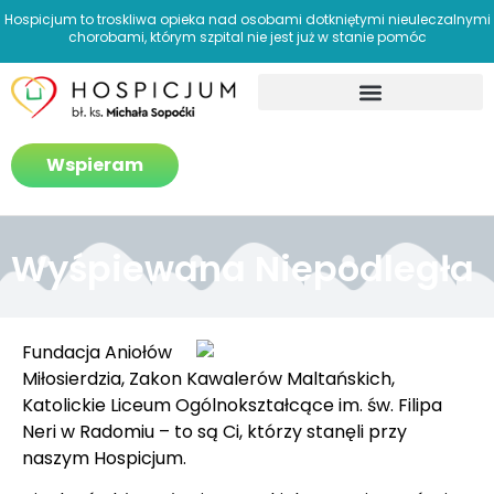
Hospicjum to troskliwa opieka nad osobami dotkniętymi nieuleczalnymi
chorobami, którym szpital nie jest już w stanie pomóc
Jak pomagamy?
Wspieram
Wyśpiewana Niepodległa
Fundacja Aniołów
Miłosierdzia, Zakon Kawalerów Maltańskich,
Katolickie Liceum Ogólnokształcące im. św. Filipa
Neri w Radomiu – to są Ci, którzy stanęli przy
naszym Hospicjum.