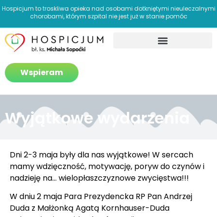
Hospicjum to troskliwa opieka nad osobami dotkniętymi nieuleczalnymi
chorobami, którym szpital nie jest już w stanie pomóc
Jak pomagamy?
Wspieram
Wyjątkowe wydarzenia
Dni 2-3 maja były dla nas wyjątkowe! W sercach
mamy wdzięczność, motywację, poryw do czynów i
nadzieję na… wielopłaszczyznowe zwycięstwa!!!
W dniu 2 maja Para Prezydencka RP Pan Andrzej
Duda z Małżonką Agatą Kornhauser-Duda