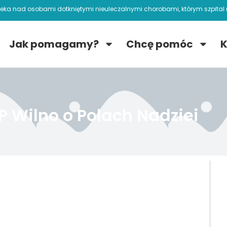
ieka nad osobami dotkniętymi nieuleczalnymi chorobami, którym szpital n
Jak pomagamy?
Chcę pomóc
K
P Wilno o Polach Nadziei