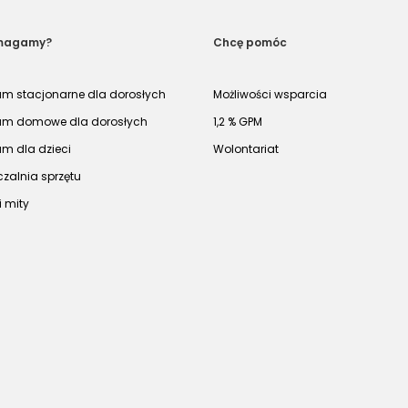
magamy?
Chcę pomóc
um stacjonarne dla dorosłych
Możliwości wsparcia
um domowe dla dorosłych
1,2 % GPM
um dla dzieci
Wolontariat
zalnia sprzętu
i mity