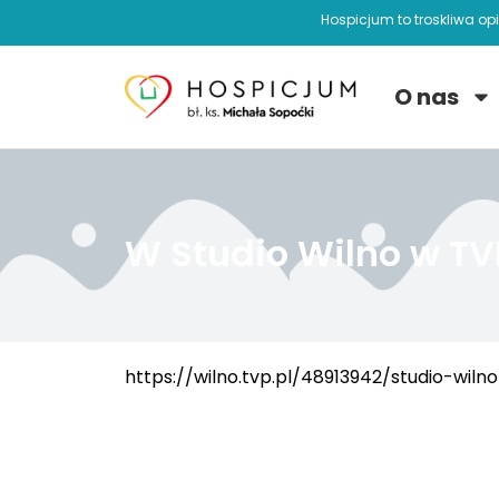
Hospicjum to troskliwa op
O nas
W Studio Wilno w TV
https://wilno.tvp.pl/48913942/studio-wilno