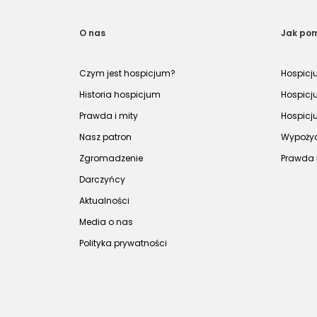
O nas
Jak po
Czym jest hospicjum?
Hospicj
Historia hospicjum
Hospicj
Prawda i mity
Hospicj
Nasz patron
Wypożyc
Zgromadzenie
Prawda 
Darczyńcy
Aktualności
Media o nas
Polityka prywatności