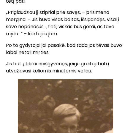
tėtį pati.
„Priglaudžiau jį stipriai prie savęs, – prisimena
mergina. – Jis buvo visas baltas, išsigandęs, visai į
save nepanašus. „Tėti, viskas bus gerai, aš tave
myliu…“ – kartojau jam.
Po to gydytojai jai pasakė, kad tada jos tėvas buvo
labai netoli mirties.
Jis būtų tikrai neišgyvenęs, jeigu greitoji būtų
atvažiavusi keliomis minutėmis vėliau.