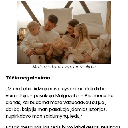
Malgožata su vyru ir vaikais
Tėčio negalavimai
„Mano tėtis didžiąją savo gyvenimo dalį dirbo
vairuotoju, – pasakoja Malgožata. – Prisimenu tas
dienas, kai būdama maža važiuodavau su juo į
darbą, kaip jis man pasakojo įdomias istorijas,
nupirkdavo man saldumynų, ledų.“
Pasak merginos, jos tėtis buvo labai geras, teisingas