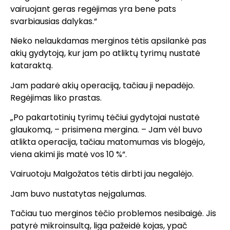
vairuojant geras regėjimas yra bene pats
svarbiausias dalykas.“
Nieko nelaukdamas merginos tėtis apsilankė pas
akių gydytoją, kur jam po atliktų tyrimų nustatė
kataraktą.
Jam padarė akių operaciją, tačiau ji nepadėjo.
Regėjimas liko prastas.
„Po pakartotinių tyrimų tėčiui gydytojai nustatė
glaukomą, – prisimena mergina. – Jam vėl buvo
atlikta operacija, tačiau matomumas vis blogėjo,
viena akimi jis matė vos 10 %“.
Vairuotoju Malgožatos tėtis dirbti jau negalėjo.
Jam buvo nustatytas neįgalumas.
Tačiau tuo merginos tėčio problemos nesibaigė. Jis
patyrė mikroinsultą, liga pažeidė kojas, ypač