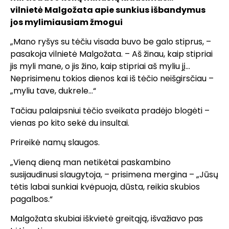
vilnietė Malgožata apie sunkius išbandymus
jos mylimiausiam žmogui
„Mano ryšys su tėčiu visada buvo be galo stiprus, –
pasakoja vilnietė Malgožata. – Aš žinau, kaip stipriai
jis myli mane, o jis žino, kaip stipriai aš myliu jį…
Neprisimenu tokios dienos kai iš tėčio neišgirsčiau –
„myliu tave, dukrele…“
Tačiau palaipsniui tėčio sveikata pradėjo blogėti –
vienas po kito sekė du insultai.
Prireikė namų slaugos.
„Vieną dieną man netikėtai paskambino
susijaudinusi slaugytoja, – prisimena mergina – „Jūsų
tėtis labai sunkiai kvėpuoja, dūsta, reikia skubios
pagalbos.“
Malgožata skubiai iškvietė greitąją, išvažiavo pas