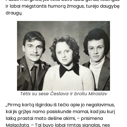
ir labai mėgstantis humorą žmogus, turėjo daugybę
draugų.
Tėtis su sese Česlava ir broliu Miroslav
„Pirmą kartą išgirdau iš tėčio apie jo negalavimus,
kai jis grįžęs namo pasiskundė mamai, kad jau kurį
laiką prastai mato dešine akimi, – prisimena
Malgožata. – Tai buvo labai rimtas signalas, nes