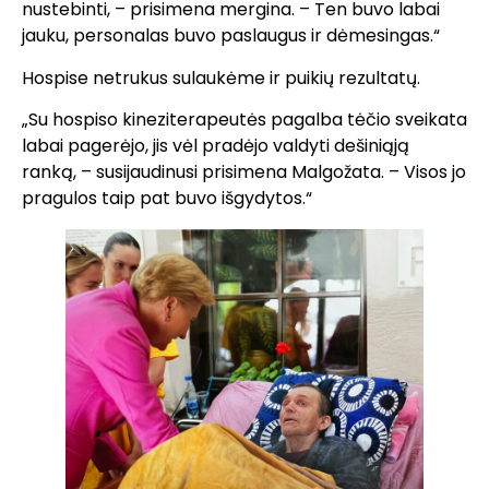
nustebinti, – prisimena mergina. – Ten buvo labai
jauku, personalas buvo paslaugus ir dėmesingas.“
Hospise netrukus sulaukėme ir puikių rezultatų.
„Su hospiso kineziterapeutės pagalba tėčio sveikata
labai pagerėjo, jis vėl pradėjo valdyti dešiniąją
ranką, – susijaudinusi prisimena Malgožata. – Visos jo
pragulos taip pat buvo išgydytos.“