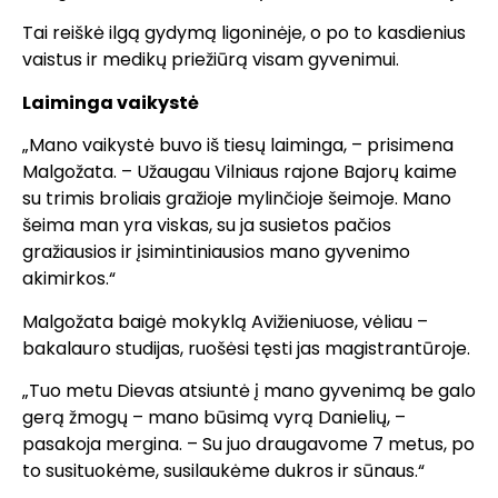
Tai reiškė ilgą gydymą ligoninėje, o po to kasdienius
vaistus ir medikų priežiūrą visam gyvenimui.
Laiminga vaikystė
„Mano vaikystė buvo iš tiesų laiminga, – prisimena
Malgožata. – Užaugau Vilniaus rajone Bajorų kaime
su trimis broliais gražioje mylinčioje šeimoje. Mano
šeima man yra viskas, su ja susietos pačios
gražiausios ir įsimintiniausios mano gyvenimo
akimirkos.“
Malgožata baigė mokyklą Avižieniuose, vėliau –
bakalauro studijas, ruošėsi tęsti jas magistrantūroje.
„Tuo metu Dievas atsiuntė į mano gyvenimą be galo
gerą žmogų – mano būsimą vyrą Danielių, –
pasakoja mergina. – Su juo draugavome 7 metus, po
to susituokėme, susilaukėme dukros ir sūnaus.“