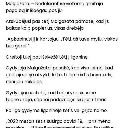
Malgožata. – Nedelsiant iškvietėme greitąją
pagalbą ir išbėgau pas jį.“
Atskubėjusi pas tėtį Malgožata pamatė, kad jis
baltas kaip popierius, visas drebėjo.
„Apkabinusi jį ir kartojau: „Tėti, aš tave myliu, viskas
bus gerai!“.
Greitoji tuoj pat išsivežė tėtį į ligoninę.
Gydytoja Malgožatai pasakė, kad visa laimė, kad
greitoji spėjo atvykti laiku, tėčio mirtis buvo kelių
minučių reikalas.
Gydytojai nustatė, kad tėčiui yra sinusinė
tachikardija, stipriai padažnėjęs širdies ritmas.
Po ilgo gydymo ligoninėje tėtis vėl grįžo namo.
„2022 metais tėtis susirgo covid-19, – prisimena