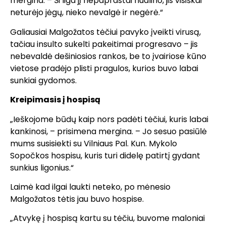
mergina. – Ši liga jį nepaprastai nualino, jis visiškai
neturėjo jėgų, nieko nevalgė ir negėrė.“
Galiausiai Malgožatos tėčiui pavyko įveikti virusą,
tačiau insulto sukelti pakeitimai progresavo – jis
nebevaldė dešiniosios rankos, be to įvairiose kūno
vietose pradėjo plisti pragulos, kurios buvo labai
sunkiai gydomos.
Kreipimasis į hospisą
„Ieškojome būdų kaip nors padėti tėčiui, kuris labai
kankinosi, – prisimena mergina. – Jo sesuo pasiūlė
mums susisiekti su Vilniaus Pal. Kun. Mykolo
Sopočkos hospisu, kuris turi didelę patirtį gydant
sunkius ligonius.“
Laimė kad ilgai laukti neteko, po mėnesio
Malgožatos tėtis jau buvo hospise.
„Atvykę į hospisą kartu su tėčiu, buvome maloniai