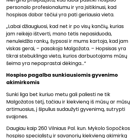
personalo profesionalumu ir yra įsitikinusi, kad
hospisas dabar tėčiui yra pati geriausia vieta.
„Labai džiaugiuosi, kad net ir po visų kančių, kurias
jam reikėjo ištverti, mano tėtis nepasiduoda,
nenuleidžia rankų, šypsosi ir mums kartoja, kad jam
viskas gerai, – pasakoja Malgožata. – Hopsisas yra
tikrai stebuklinga vieta, kurios darbuotojams mūsų
šeima yra nepaprastai dėkinga…“
Hospiso pagalba sunkiausiomis gyvenimo
akimirkomis
Sunki liga bet kuriuo metu gali paliesti ne tik
Malgožatos tėtį, tačiau ir kiekvieną iš mūsų ar mūsų
artimuosius, į šipulius sudaužyti gyvenimą, sutrypti
svajones.
Daugiau kaip 260 Vilniaus Pal. kun. Mykolo Sopočkos
hospiso specialistų ir savanorių kiekvieną akimirką