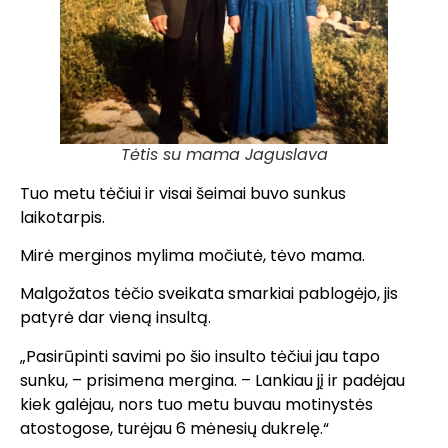
Tėtis su mama Jaguslava
Tuo metu tėčiui ir visai šeimai buvo sunkus
laikotarpis.
Mirė merginos mylima močiutė, tėvo mama.
Malgožatos tėčio sveikata smarkiai pablogėjo, jis
patyrė dar vieną insultą.
„Pasirūpinti savimi po šio insulto tėčiui jau tapo
sunku, – prisimena mergina. – Lankiau jį ir padėjau
kiek galėjau, nors tuo metu buvau motinystės
atostogose, turėjau 6 mėnesių dukrelę.“