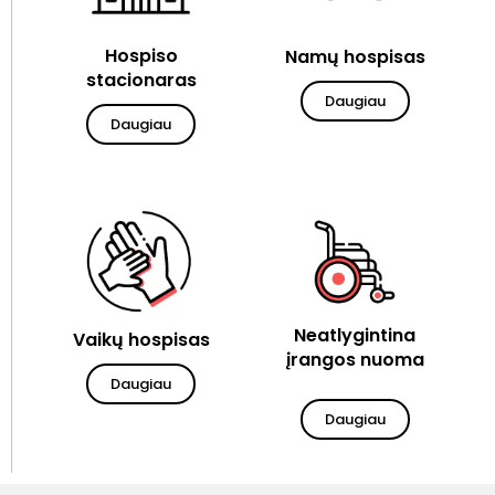
Hospiso
Namų hospisas
stacionaras
Daugiau
Daugiau
Neatlygintina
Vaikų hospisas
įrangos nuoma
Daugiau
Daugiau