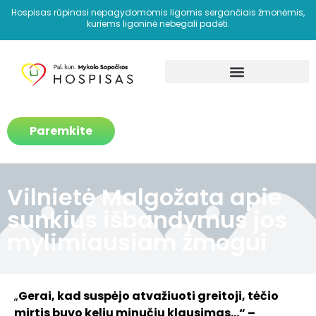
Hospisas rūpinasi nepagydomomis ligomis sergančiais žmonėmis,
kuriems ligoninė nebegali padėti.
Kaip padedame?
Paremkite
Vilnietė Malgožata apie
sunkius išbandymus jos
mylimiausiam žmogui
„
Gerai, kad suspėjo atvažiuoti greitoji, tėčio
mirtis buvo kelių minučių klausimas…“ –