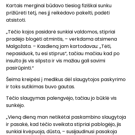
Kartais merginai būdavo tiesiog fiziškai sunku
prižiūrėti tėtį, nes jį reikėdavo pakelti, padėti
atsistoti.
„Tėčio kojos pasidarė sunkiai valdomos, stipriai
pradėjo blogėti atmintis, – verkdama atsimena
Malgožata. – Kasdieną jam kartodavau: „Tėti,
nepasiduok, tu esi stiprus“, tačiau mačiau kad po
insulto jis vis silpsta ir vis mažiau gali savimi
pasirūpinti.“
Šeima kreipėsi į medikus dėl slaugytojos paskyrimo
ir toks sutikimas buvo gautas.
Tėčio slaugymas palengvėjo, tačiau jo būklė vis
sunkėjo.
„Vieną dieną man netikėtai paskambino slaugytoja
ir pasakė, kad tėčio sveikata stipriai pablogėjo, jis
sunkiai kvėpuoja, dūsta, – susijaudinusi pasakoja