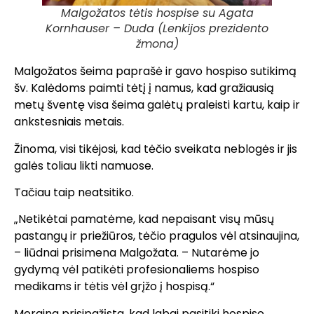
Malgožatos tėtis hospise su Agata
Kornhauser – Duda (Lenkijos prezidento
žmona)
Malgožatos šeima paprašė ir gavo hospiso sutikimą
šv. Kalėdoms paimti tėtį į namus, kad gražiausią
metų šventę visa šeima galėtų praleisti kartu, kaip ir
ankstesniais metais.
Žinoma, visi tikėjosi, kad tėčio sveikata neblogės ir jis
galės toliau likti namuose.
Tačiau taip neatsitiko.
„Netikėtai pamatėme, kad nepaisant visų mūsų
pastangų ir priežiūros, tėčio pragulos vėl atsinaujina,
– liūdnai prisimena Malgožata. – Nutarėme jo
gydymą vėl patikėti profesionaliems hospiso
medikams ir tėtis vėl grįžo į hospisą.“
Mergina prisipažįsta, kad labai pasitiki hospiso