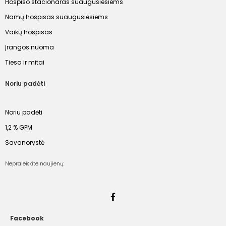
Hospiso stacionaras suaugusiesiems
Namų hospisas suaugusiesiems
Vaikų hospisas
Įrangos nuoma
Tiesa ir mitai
Noriu padėti
Noriu padėti
1,2 % GPM
Savanorystė
Nepraleiskite naujienų:
Facebook