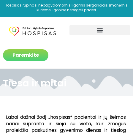
Hospisas rūpinasi nepagydomomis ligomis sergančiais žmonėmis,
kuriems ligoninė nebegali padėti.
Kaip padedame?
Paremkite
Tiesa ir mitai
Labai dažnai žodį „hospisas“ pacientai ir jų šeimos
nariai supranta ir sieja su vieta, kur žmogus
praleidžia paskutines gyvenimo dienas ir tiesiog