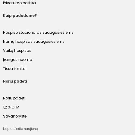
Privatumo politika
Kaip padedame?
Hospiso stacionaras suaugusiesiems
Namų hospisas suaugusiesiems
Vaikų hospisas
Įrangos nuoma
Tiesa ir mitai
Noriu padėti
Noriu padėti
1,2 % GPM
Savanorystė
Nepraleiskite naujienų: