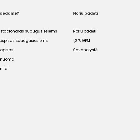
adedame?
Noriu padėti
 stacionaras suaugusiesiems
Noriu padėti
spisas suaugusiesiems
1,2 % GPM
ospisas
Savanorystė
s nuoma
mitai