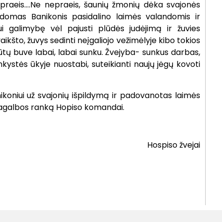
r praeis….Ne nepraeis, šaunių žmonių dėka svajonės
domas Banikonis pasidalino laimės valandomis ir
ui galimybę vėl pajusti plūdės judėjimą ir žuvies
kšto, žuvys sedinti neįgaliojo vežimėlyje kibo tokios
būtų buve labai, labai sunku. Žvejyba- sunkus darbas,
kystės ūkyje nuostabi, suteikianti naujų jėgų kovoti
ikoniui už svajonių išpildymą ir padovanotas laimės
ą pagalbos ranką Hopiso komandai.
Hospiso žvejai