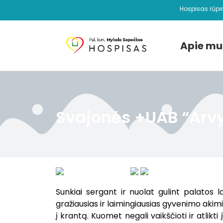
Hospisas rūpi
Apie mu
Svajonės +UAB “Arv
Sunkiai sergant ir nuolat gulint palatos l
gražiausias ir laimingiausias gyvenimo akimi
į krantą. Kuomet negali vaikščioti ir atlikt