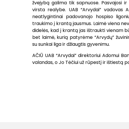
žvejybą galima tik sapnuose. Pasvajosi i
virsta realybe. UAB “Arvydai” vadovas A
neatlygintinai padovanojo hospiso ligoni
traukimo į krantą jausmus. Laimė viena nevai
didelės, kad į krantą jas ištraukti vienam 
bet laimė, kurią patyrėme “Arvydų” žuvinin
su sunkai liga ir džiaugtis gyvenimu.
AČIŪ UAB “Arvydai” direktoriui Adomui Ban
valandas, o Jo Tėčiui už rūpestį ir ištiest