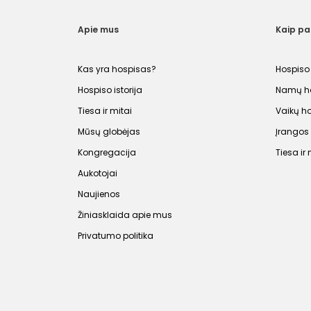
Apie mus
Kaip p
Kas yra hospisas?
Hospiso
Hospiso istorija
Namų ho
Tiesa ir mitai
Vaikų h
Mūsų globėjas
Įrango
Kongregacija
Tiesa ir 
Aukotojai
Naujienos
Žiniasklaida apie mus
Privatumo politika