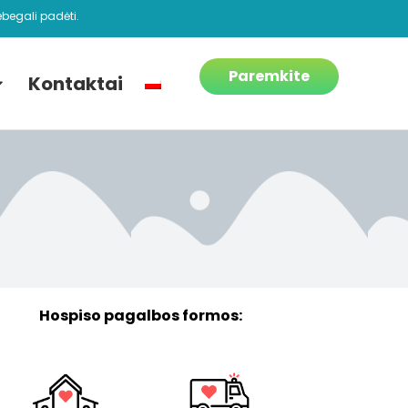
begali padėti.
Paremkite
Kontaktai
Hospiso pagalbos formos: