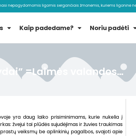
nasi nepagydomomis ligomis sergančiais žmonėmis, kuriems ligoninė ne
s
Kaip padedame?
Noriu padėti
ydai” =Laimės valandos…
ovoje yra daug laiko prisiminimams, kurie nukelia į
rkas: žvejui tai plūdės sujudėjimas ir žuvies traukimas
i įprastų veiksmų be aplinkinių pagalbos, svajoti apie