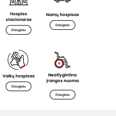
Hospiso
Namų hospisas
stacionaras
Daugiau
Daugiau
Neatlygintina
Vaikų hospisas
įrangos nuoma
Daugiau
Daugiau