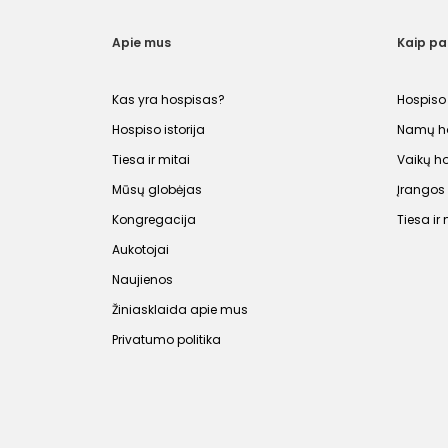
Apie mus
Kaip p
Kas yra hospisas?
Hospiso
Hospiso istorija
Namų ho
Tiesa ir mitai
Vaikų h
Mūsų globėjas
Įrango
Kongregacija
Tiesa ir 
Aukotojai
Naujienos
Žiniasklaida apie mus
Privatumo politika