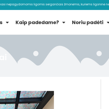
nasi nepagydomomis ligomis sergančiais žmonėmis, kuriems ligoninė ne
s
Kaip padedame?
Noriu padėti
ai