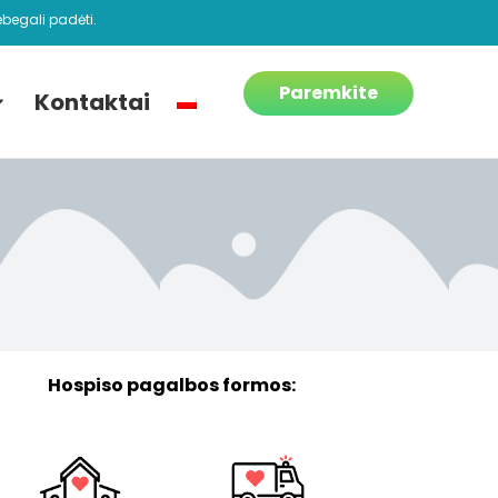
begali padėti.
Paremkite
Kontaktai
Hospiso pagalbos formos: