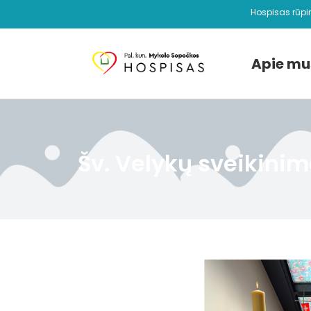
Hospisas rūpi
Apie mu
Šv. Velykų sveikinim