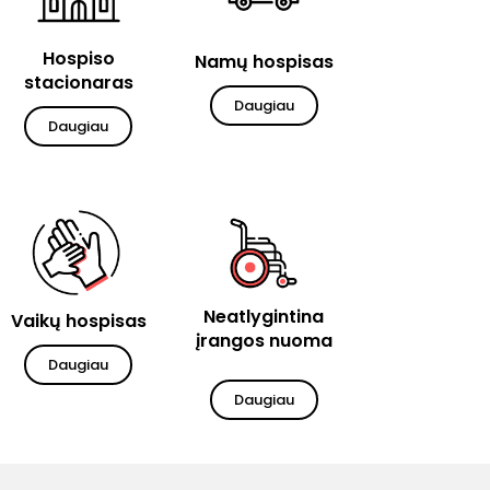
Hospiso
Namų hospisas
stacionaras
Daugiau
Daugiau
Neatlygintina
Vaikų hospisas
įrangos nuoma
Daugiau
Daugiau