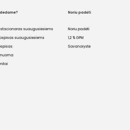
adedame?
Noriu padėti
 stacionaras suaugusiesiems
Noriu padėti
spisas suaugusiesiems
1,2 % GPM
ospisas
Savanorystė
s nuoma
mitai