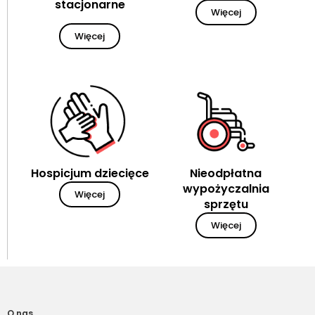
stacjonarne
Więcej
Więcej
Hospicjum dziecięce
Nieodpłatna
wypożyczalnia
Więcej
sprzętu
Więcej
O nas