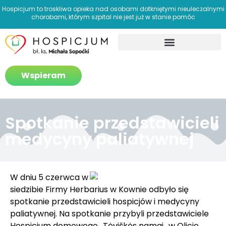
Hospicjum to troskliwa opieka nad osobami dotkniętymi nieuleczalnymi
chorobami, którym szpital nie jest już w stanie pomóc
Jak pomagamy?
Wspieram
Spotkanie przedstawicieli
medycyny paliatywnej
W dniu 5 czerwca w
siedzibie Firmy Herbarius w Kownie odbyło się
spotkanie przedstawicieli hospicjów i medycyny
paliatywnej. Na spotkanie przybyli przedstawiciele
Hospicjum domowego „Tėviškės namai„ w Olicie,