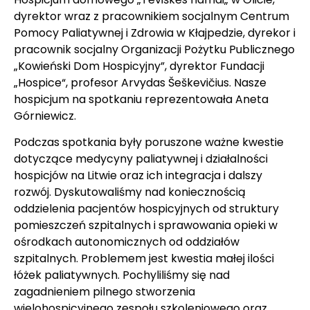
dyrektor wraz z pracownikiem socjalnym Centrum
Pomocy Paliatywnej i Zdrowia w Kłajpedzie, dyrekor i
pracownik socjalny Organizacji Pożytku Publicznego
„Kowieński Dom Hospicyjny”, dyrektor Fundacji
„Hospice“, profesor Arvydas Šeškevičius. Nasze
hospicjum na spotkaniu reprezentowała Aneta
Górniewicz.
Podczas spotkania były poruszone ważne kwestie
dotyczące medycyny paliatywnej i działalności
hospicjów na Litwie oraz ich integracja i dalszy
rozwój. Dyskutowaliśmy nad koniecznością
oddzielenia pacjentów hospicyjnych od struktury
pomieszczeń szpitalnych i sprawowania opieki w
ośrodkach autonomicznych od oddziałów
szpitalnych. Problemem jest kwestia małej ilości
łóżek paliatywnych. Pochyliliśmy się nad
zagadnieniem pilnego stworzenia
wielohospicyjnego zespołu szkoleniowego oraz