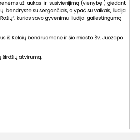
nėms už aukas ir susivienijimą (vienybę ) giedant
 bendrystė su sergančiais, o ypač su vaikais, liudija
Rožių”, kurios savo gyvenimu liudija gailestingumą
ėjaus iš Kelcių bendruomenė ir šio miesto Šv. Juozapo
irdžių atvirumą.