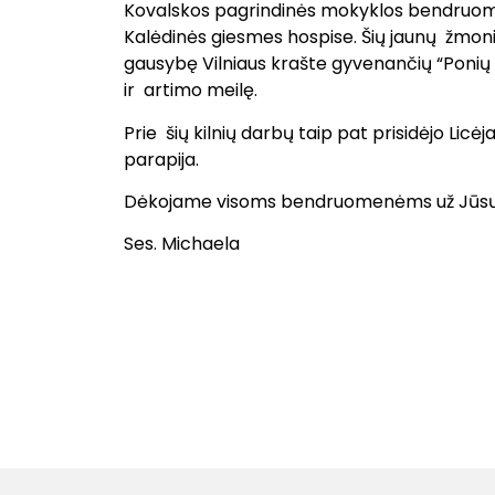
Kovalskos pagrindinės mokyklos bendruome
Kalėdinės giesmes hospise. Šių jaunų žmonių
gausybę Vilniaus krašte gyvenančių “Ponių 
ir artimo meilę.
Prie šių kilnių darbų taip pat prisidėjo Lic
parapija.
Dėkojame visoms bendruomenėms už Jūsų š
Ses. Michaela