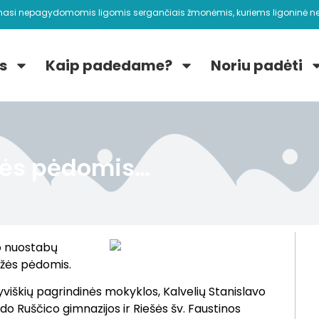
nasi nepagydomomis ligomis sergančiais žmonėmis, kuriems ligoninė ne
s
Kaip padedame?
Noriu padėti
žės pėdomis…
no nuostabų
ožės pėdomis.
viškių pagrindinės mokyklos, Kalvelių Stanislavo
 Ruščico gimnazijos ir Riešės šv. Faustinos