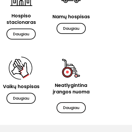
Hospiso
Namų hospisas
stacionaras
Daugiau
Daugiau
Neatlygintina
Vaikų hospisas
įrangos nuoma
Daugiau
Daugiau