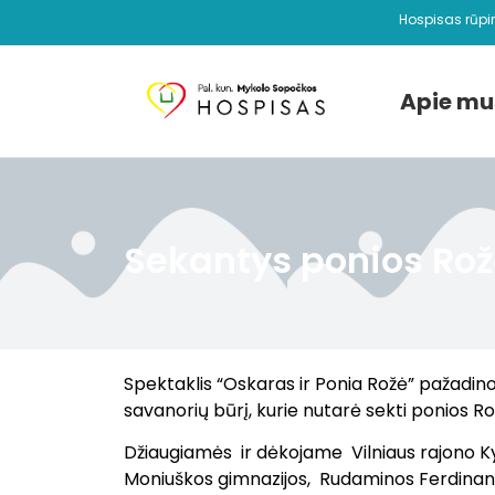
Hospisas rūpi
Apie mu
Sekantys ponios Ro
Spektaklis “Oskaras ir Ponia Rožė” pažadi
savanorių būrį, kurie nutarė sekti ponios R
Džiaugiamės ir dėkojame Vilniaus rajono Ky
Moniuškos gimnazijos, Rudaminos Ferdinando