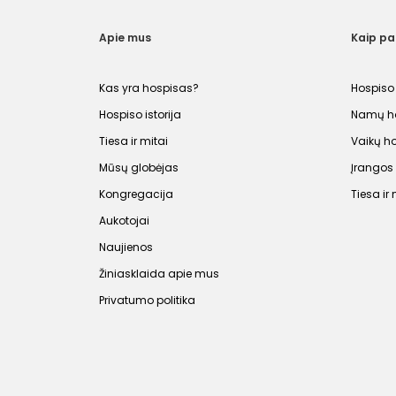
Apie mus
Kaip p
Kas yra hospisas?
Hospiso
Hospiso istorija
Namų ho
Tiesa ir mitai
Vaikų h
Mūsų globėjas
Įrango
Kongregacija
Tiesa ir 
Aukotojai
Naujienos
Žiniasklaida apie mus
Privatumo politika