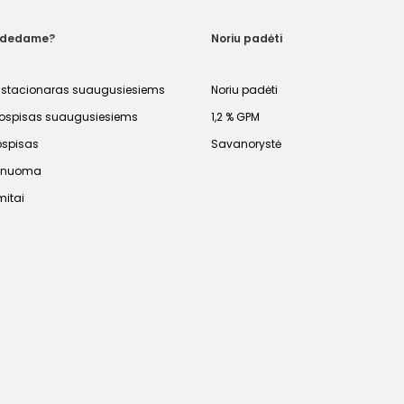
adedame?
Noriu padėti
 stacionaras suaugusiesiems
Noriu padėti
spisas suaugusiesiems
1,2 % GPM
ospisas
Savanorystė
s nuoma
mitai