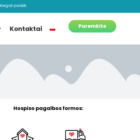
begali padėti.
Paremkite
Kontaktai
Hospiso pagalbos formos: