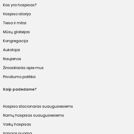
Kas yra hospisas?
Hospiso istorija
Tiesa ir mitai
Mūsų globėjas
Kongregacija
Aukotojai
Naujienos
Žiniasklaida apie mus
Privatumo politika
Kaip padedame?
Hospiso stacionaras suaugusiesiems
Namų hospisas suaugusiesiems
Vaikų hospisas
Įrangos nuoma