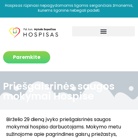
Hospisas rūpinasi nepagydomomis ligomis sergančiais žmonėmis,
kuriems ligoninė nebegali padėti.
Kaip padedame?
Paremkite
Priešgaisrinės saugos
mokymai Hospise
Birželio 29 dieną įvyko priešgaisrinės saugos
mokymai hospiso darbuotojams. Mokymo metu
sužinojome apie pagrindines gaisrų priežastys,