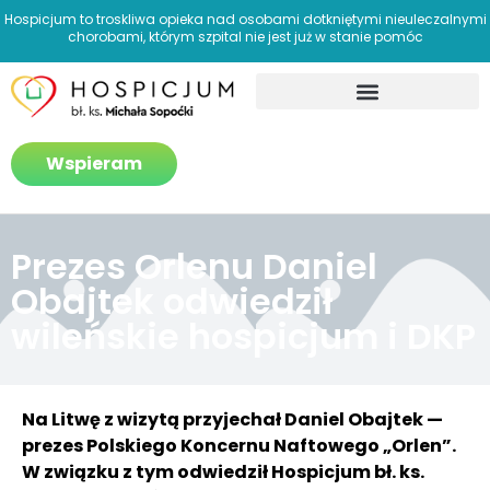
Hospicjum to troskliwa opieka nad osobami dotkniętymi nieuleczalnymi
chorobami, którym szpital nie jest już w stanie pomóc
Jak pomagamy?
Wspieram
Prezes Orlenu Daniel
Obajtek odwiedził
wileńskie hospicjum i DKP
Na Litwę z wizytą przyjechał Daniel Obajtek —
prezes Polskiego Koncernu Naftowego „Orlen”.
W związku z tym odwiedził Hospicjum bł. ks.