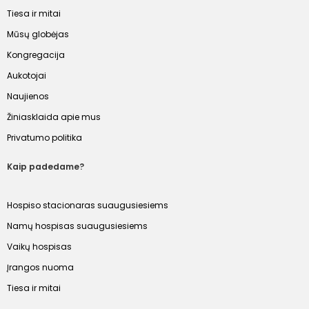
Tiesa ir mitai
Mūsų globėjas
Kongregacija
Aukotojai
Naujienos
Žiniasklaida apie mus
Privatumo politika
Kaip padedame?
Hospiso stacionaras suaugusiesiems
Namų hospisas suaugusiesiems
Vaikų hospisas
Įrangos nuoma
Tiesa ir mitai