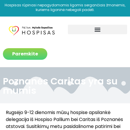
Hospisas rūpinasi nepagydomomis ligomis sergančiais žmonėmis,
kuriems ligoninė nebegali padėti.
Kaip padedame?
Paremkite
Poznanės Caritas yra su
mumis
Rugsėjo 9-12 dienomis mūsų hospise apsilankė
delegacija iš Hospiso Pallium bei Caritas iš Poznanės
atstovai. Susitikimų metu pasidalinome patirimi bei