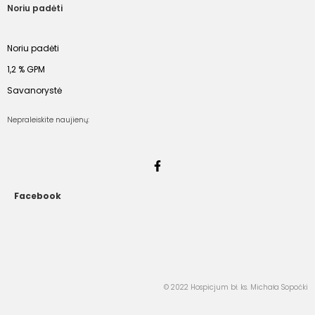
Noriu padėti
Noriu padėti
1,2 % GPM
Savanorystė
Nepraleiskite naujienų:
Facebook
© 2022 Hospicjum bł. ks. Michała Sopoćki