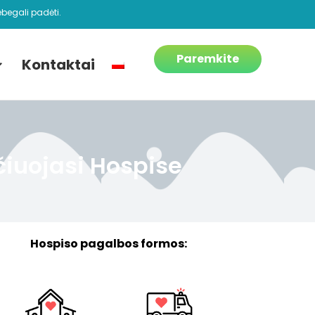
begali padėti.
Paremkite
Kontaktai
čiuojasi Hospise
Hospiso pagalbos formos: