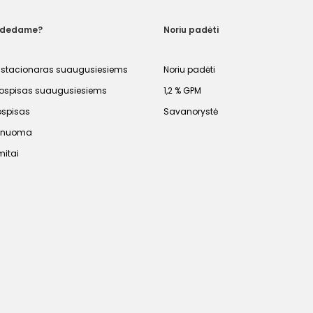
adedame?
Noriu padėti
 stacionaras suaugusiesiems
Noriu padėti
spisas suaugusiesiems
1,2 % GPM
ospisas
Savanorystė
s nuoma
mitai