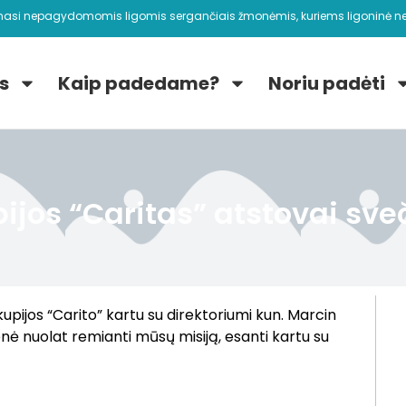
nasi nepagydomomis ligomis sergančiais žmonėmis, kuriems ligoninė ne
s
Kaip padedame?
Noriu padėti
ijos “Caritas” atstovai sve
pijos “Carito” kartu su direktoriumi kun. Marcin
ė nuolat remianti mūsų misiją, esanti kartu su