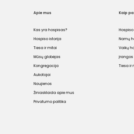
Apie mus
Kaip p
Kas yra hospisas?
Hospiso
Hospiso istorija
Namų ho
Tiesa ir mitai
Vaikų h
Mūsų globėjas
Įrango
Kongregacija
Tiesa ir 
Aukotojai
Naujienos
Žiniasklaida apie mus
Privatumo politika