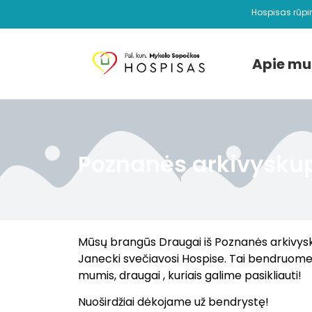
Hospisas rūpi
Apie mu
Poznanės arkivyskup
Mūsų brangūs Draugai iš Poznanės arkivysku
Janecki svečiavosi Hospise. Tai bendruomen
mumis, draugai , kuriais galime pasikliauti!
Nuoširdžiai dėkojame už bendrystę!