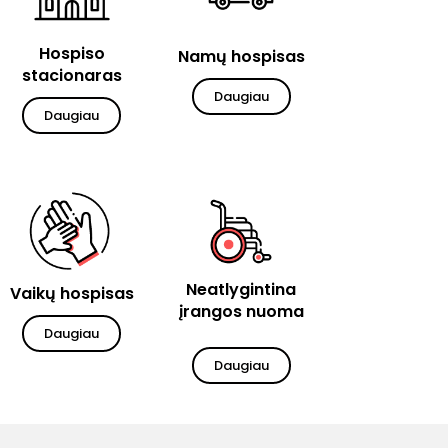
Hospiso
Namų hospisas
stacionaras
Daugiau
Daugiau
Neatlygintina
Vaikų hospisas
įrangos nuoma
Daugiau
Daugiau