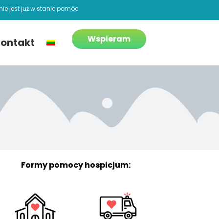
ie jest już w stanie pomóc
Wspieram
ontakt
Formy pomocy hospicjum: