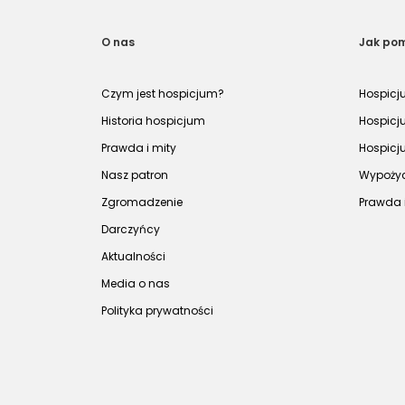
O nas
Jak po
Czym jest hospicjum?
Hospicj
Historia hospicjum
Hospicj
Prawda i mity
Hospicj
Nasz patron
Wypożyc
Zgromadzenie
Prawda 
Darczyńcy
Aktualności
Media o nas
Polityka prywatności