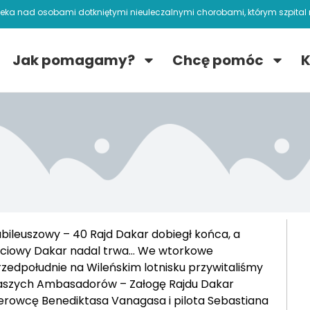
ieka nad osobami dotkniętymi nieuleczalnymi chorobami, którym szpital n
Jak pomagamy?
Chcę pomóc
K
ubileuszowy – 40 Rajd Dakar dobiegł końca, a
yciowy Dakar nadal trwa… We wtorkowe
rzedpołudnie na Wileńskim lotnisku przywitaliśmy
aszych Ambasadorów – Załogę Rajdu Dakar
ierowcę Benediktasa Vanagasa i pilota Sebastiana