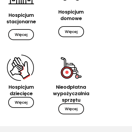
Hospicjum
Hospicjum
domowe
stacjonarne
Więcej
Więcej
Hospicjum
Nieodpłatna
dziecięce
wypożyczalnia
sprzętu
Więcej
Więcej