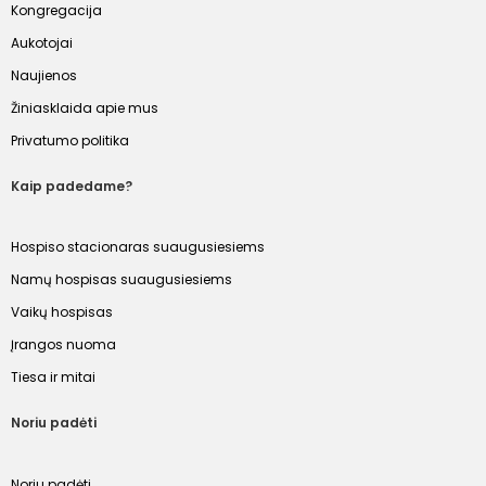
Kongregacija
Aukotojai
Naujienos
Žiniasklaida apie mus
Privatumo politika
Kaip padedame?
Hospiso stacionaras suaugusiesiems
Namų hospisas suaugusiesiems
Vaikų hospisas
Įrangos nuoma
Tiesa ir mitai
Noriu padėti
Noriu padėti