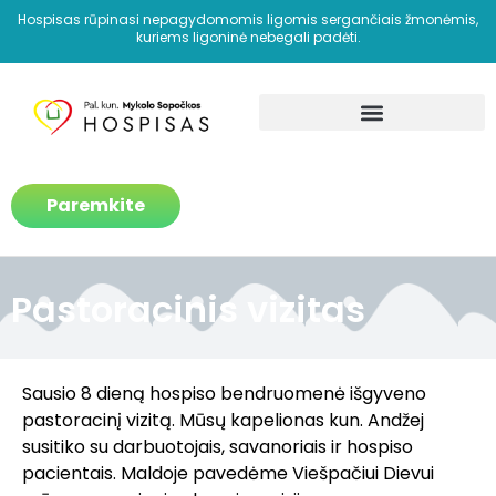
Hospisas rūpinasi nepagydomomis ligomis sergančiais žmonėmis,
kuriems ligoninė nebegali padėti.
Kaip padedame?
Paremkite
Pastoracinis vizitas
Sausio 8 dieną hospiso bendruomenė išgyveno
pastoracinį vizitą. Mūsų kapelionas kun. Andžej
susitiko su darbuotojais, savanoriais ir hospiso
pacientais. Maldoje pavedėme Viešpačiui Dievui