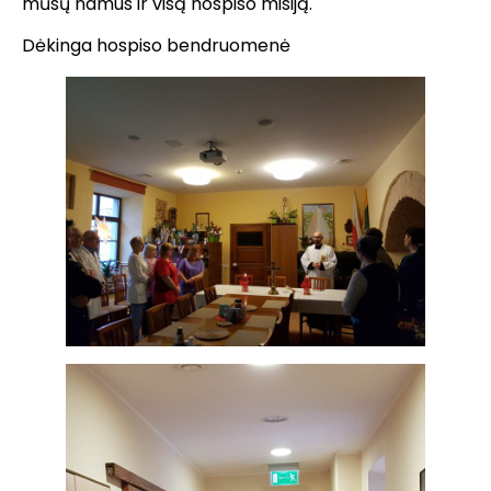
mūsų namus ir visą hospiso misiją.
Dėkinga hospiso bendruomenė