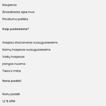
Naujienos
Žiniasklaida apie mus
Privatumo politika
Kaip padedame?
Hospiso stacionaras suaugusiesiems
Namų hospisas suaugusiesiems
Vaikų hospisas
Įrangos nuoma
Tiesa ir mitai
Noriu padėti
Noriu padėti
1,2 % GPM