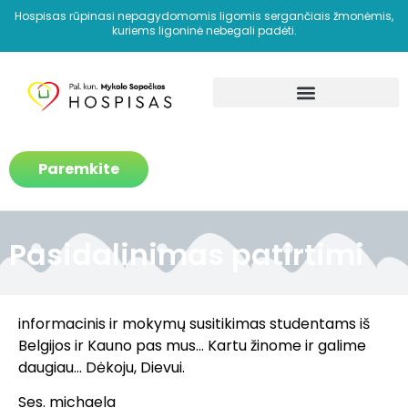
Hospisas rūpinasi nepagydomomis ligomis sergančiais žmonėmis,
kuriems ligoninė nebegali padėti.
Kaip padedame?
Paremkite
Pasidalinimas patirtimi
informacinis ir mokymų susitikimas studentams iš
Belgijos ir Kauno pas mus… Kartu žinome ir galime
daugiau… Dėkoju, Dievui.
Ses. michaela