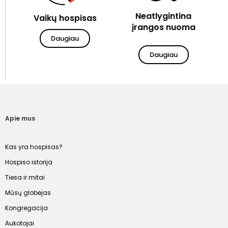
Neatlygintina
Vaikų hospisas
įrangos nuoma
Daugiau
Daugiau
Apie mus
Kas yra hospisas?
Hospiso istorija
Tiesa ir mitai
Mūsų globėjas
Kongregacija
Aukotojai