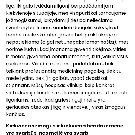
ligą. Iki galo lydėdami ligonį bei padėdami jam
kiekvienoje situacijoje, mes visapusiškai tarnaujame
jo žmogiškumui, laikydami jį tiesiog neliečiama
šventenybe. Ir nors šiandien daugelis sakys, kad
beribė meilė skamba gražiai, bet praktiškai yra
nepasiekiama (o gal net „nepakeliama“ našta), mes
norime liudyti, kad įmanoma gyventi tikėjimo, vilties
ir meilės gyvenimą bendruomenėje, kuri įveikia visus
sunkumus. Visada įmanoma padėti kitam, tiek
teikiant profesionalią medicininę pagalbą, tiek su
meile lydint, tiek (ir, galbūt, ypač) dvasiškai
stiprinant. Mūsų hospisas Vilniuje, kaip konkreti
vieta, kurioje kasdien mokomės ir ugdomės tarnauti
ligoniams, įrodo, kad gailestingoji meilė yra
geriausias atsakas į ligą ir vienatvę, į visas žmogaus
kančias.
Kiekvienas žmogus ir kiekviena bendruomenė
yra svarbūs, nes meilė yra svarbi