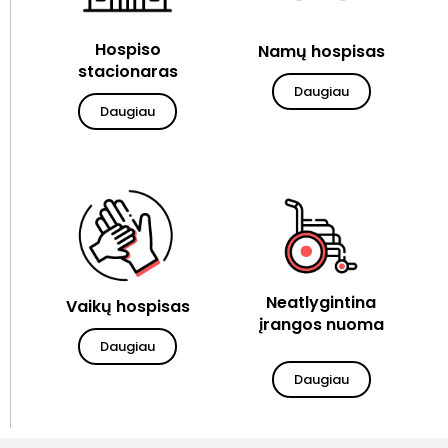
Hospiso
Namų hospisas
stacionaras
Daugiau
Daugiau
Neatlygintina
Vaikų hospisas
įrangos nuoma
Daugiau
Daugiau