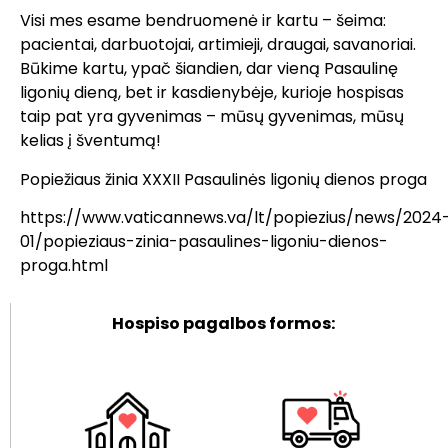
Visi mes esame bendruomenė ir kartu – šeima:
pacientai, darbuotojai, artimieji, draugai, savanoriai.
Būkime kartu, ypač šiandien, dar vieną Pasaulinę
ligonių dieną, bet ir kasdienybėje, kurioje hospisas
taip pat yra gyvenimas – mūsų gyvenimas, mūsų
kelias į šventumą!
Popiežiaus žinia XXXII Pasaulinės ligonių dienos proga
https://www.vaticannews.va/lt/popiezius/news/2024
01/popieziaus-zinia-pasaulines-ligoniu-dienos-
proga.html
Hospiso pagalbos formos: