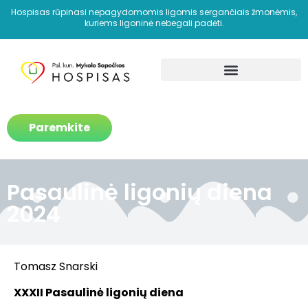
Hospisas rūpinasi nepagydomomis ligomis sergančiais žmonėmis,
kuriems ligoninė nebegali padėti.
Kaip padedame?
Paremkite
Pasaulinė ligonių diena
2024
Tomasz Snarski
XXXII Pasaulinė ligonių diena