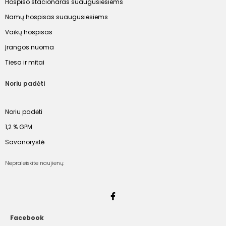
Hospiso stacionaras suaugusiesiems
Namų hospisas suaugusiesiems
Vaikų hospisas
Įrangos nuoma
Tiesa ir mitai
Noriu padėti
Noriu padėti
1,2 % GPM
Savanorystė
Nepraleiskite naujienų:
Facebook