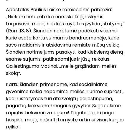
Apaštalas Paulius Laiške romiečiams pabrėžia:
„Niekam nebūkite ką nors skolingi, išskyrus
tarpusavio meilę, nes kas myli, tas įvykdo įstatymą“
(Rom 13, 8). Šiandien norėtume padėkoti visiems,
kurie esate kartu su mumis bendruomenėje, kurie
savo maldomis ir atsidavimu remiate mūsų veiklą.
Šiandien norime jums pasakyti, kad kiekvieną dieną
esame su jumis, patikėdami jus ir jūsų reikalus
Gailestingumo Motinai, „meile grąžindami meilės
skolą“.
Kartu šiandien primename, kad socialiniame
gyvenime reikia nepamiršti meilės. Turime suprasti,
kad ir įstatymas turi atsižvelgti į gailestingumą,
pagarbą kiekvieno žmogaus gyvybei. Sugebėkime
rūpintis kiekvienu žmogumi! Tegul ir toliau auga
hospiso misija, nešanti tarnystę artimui visur, kur jos
reikia!