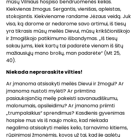
mūsų Vilniaus hospiso bendruomenės kelias.
Kiekvienas žmogus. Sergantis, vienišas, apleistas,
stokojantis. Kiekviename randame Jėzaus veidą. Juk
visa, ką darome ar nedarome savo artimui, iš tiesų
yra tikrasis mūsų meilės Dievui, mūsų krikščioniškojo
ir žmogiškojo patikimumo išbandymas. „Iš tiesų
sakau jums, kiek kartų tai padarėte vienam iš šitų
mažiausiųjų mano brolių, man padarėte“ (Mt 25,
40).
Niekada nepraraskite vilties!
Ar įmanoma atsisakyti meilės Dievui ir žmogui? Ar
įmanoma nustoti mylėti? Ar priimtina
pasiaukojančią meilę pakeisti savanaudiškumu,
malonumais, apsileidimu? Ar įmanoma priimti
„trumpalaikius“ sprendimus? Kasdienis gyvenimas
hospise mus vis iš naujo moko, kad niekada
negalima atsisakyti meilės kelio, tarnavimo kitiems,
rūpinimosi žmonėmis, kovos už tai, kad jie galėtų