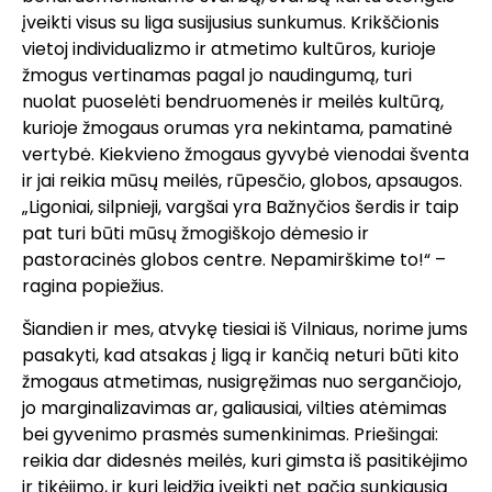
įveikti visus su liga susijusius sunkumus. Krikščionis
vietoj individualizmo ir atmetimo kultūros, kurioje
žmogus vertinamas pagal jo naudingumą, turi
nuolat puoselėti bendruomenės ir meilės kultūrą,
kurioje žmogaus orumas yra nekintama, pamatinė
vertybė. Kiekvieno žmogaus gyvybė vienodai šventa
ir jai reikia mūsų meilės, rūpesčio, globos, apsaugos.
„Ligoniai, silpnieji, vargšai yra Bažnyčios šerdis ir taip
pat turi būti mūsų žmogiškojo dėmesio ir
pastoracinės globos centre. Nepamirškime to!“ –
ragina popiežius.
Šiandien ir mes, atvykę tiesiai iš Vilniaus, norime jums
pasakyti, kad atsakas į ligą ir kančią neturi būti kito
žmogaus atmetimas, nusigręžimas nuo sergančiojo,
jo marginalizavimas ar, galiausiai, vilties atėmimas
bei gyvenimo prasmės sumenkinimas. Priešingai:
reikia dar didesnės meilės, kuri gimsta iš pasitikėjimo
ir tikėjimo, ir kuri leidžia įveikti net pačią sunkiausią