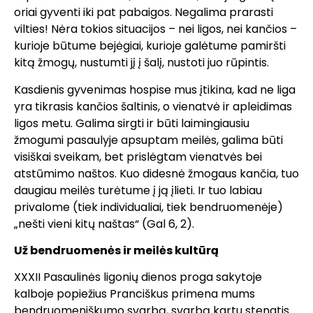
oriai gyventi iki pat pabaigos. Negalima prarasti
vilties! Nėra tokios situacijos – nei ligos, nei kančios –
kurioje būtume bejėgiai, kurioje galėtume pamiršti
kitą žmogų, nustumti jį į šalį, nustoti juo rūpintis.
Kasdienis gyvenimas hospise mus įtikina, kad ne liga
yra tikrasis kančios šaltinis, o vienatvė ir apleidimas
ligos metu. Galima sirgti ir būti laimingiausiu
žmogumi pasaulyje apsuptam meilės, galima būti
visiškai sveikam, bet prislėgtam vienatvės bei
atstūmimo naštos. Kuo didesnė žmogaus kančia, tuo
daugiau meilės turėtume į ją įlieti. Ir tuo labiau
privalome (tiek individualiai, tiek bendruomenėje)
„nešti vieni kitų naštas“ (Gal 6, 2).
Už bendruomenės ir meilės kultūrą
XXXII Pasaulinės ligonių dienos proga sakytoje
kalboje popiežius Pranciškus primena mums
bendruomeniškumo svarbą, svarbą kartu stengtis