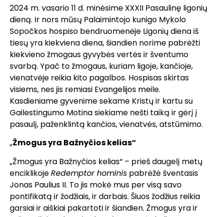
2024 m. vasario 11 d. minėsime XXXII Pasaulinę ligonių
dieną. Ir nors mūsų Palaimintojo kunigo Mykolo
Sopočkos hospiso bendruomenėje Ligonių diena iš
tiesų yra kiekviena diena, šiandien norime pabrėžti
kiekvieno žmogaus gyvybės vertės ir šventumo
svarbą. Ypač to žmogaus, kuriam ligoje, kančioje,
vienatvėje reikia kito pagalbos. Hospisas skirtas
visiems, nes jis remiasi Evangelijos meile.
Kasdieniame gyvenime sekame Kristų ir kartu su
Gailestingumo Motina siekiame nešti taiką ir gėrį į
pasaulį, paženklintą kančios, vienatvės, atstūmimo.
„
Žmogus yra Bažnyčios kelias“
„Žmogus yra Bažnyčios kelias“ – prieš daugelį metų
enciklikoje
Redemptor hominis
pabrėžė šventasis
Jonas Paulius II. To jis mokė mus per visą savo
pontifikatą ir žodžiais, ir darbais. Šiuos žodžius reikia
garsiai ir aiškiai pakartoti ir šiandien. Žmogus yra ir