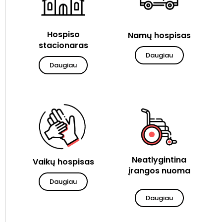
Hospiso
Namų hospisas
stacionaras
Daugiau
Daugiau
Neatlygintina
Vaikų hospisas
įrangos nuoma
Daugiau
Daugiau