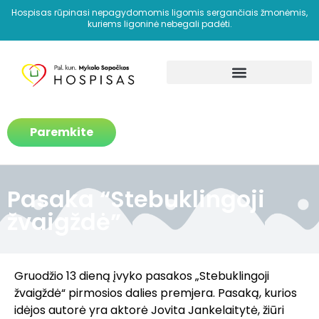
Hospisas rūpinasi nepagydomomis ligomis sergančiais žmonėmis,
kuriems ligoninė nebegali padėti.
Kaip padedame?
Paremkite
Pasaka “Stebuklingoji
žvaigždė”
Gruodžio 13 dieną įvyko pasakos „Stebuklingoji
žvaigždė“ pirmosios dalies premjera. Pasaką, kurios
idėjos autorė yra aktorė Jovita Jankelaitytė, žiūri