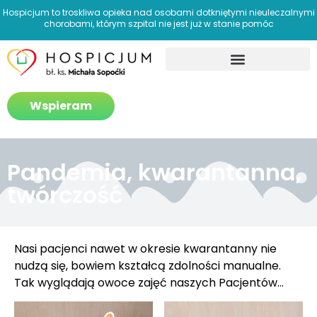
Hospicjum to troskliwa opieka nad osobami dotkniętymi nieuleczalnymi
chorobami, którym szpital nie jest już w stanie pomóc
Jak pomagamy?
Wspieram
Pandemia, kwarantanna,
twórczość
Nasi pacjenci nawet w okresie kwarantanny nie
nudzą się, bowiem kształcą zdolności manualne.
Tak wyglądają owoce zajęć naszych Pacjentów…