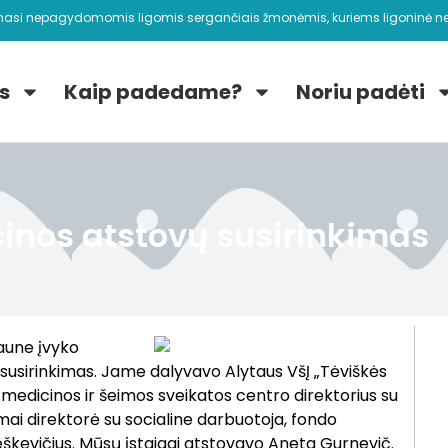
nasi nepagydomomis ligomis sergančiais žmonėmis, kuriems ligoninė ne
s
Kaip padedame?
Noriu padėti
cinos atstovų susirinkimas
aune įvyko
 susirinkimas. Jame dalyvavo Alytaus VšĮ „Tėviškės
s medicinos ir šeimos sveikatos centro direktorius su
mai direktorė su socialine darbuotoja, fondo
eškevičius. Mūsų įstaigai atstovavo Aneta Gurnevič.