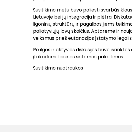
Susitikimo metu buvo paliesti svarbūs klausi
Lietuvoje bei jų integracija ir plėtra. Disk
ligoninių struktūrų ir pagalbos jiems teik
paliatyviųjų lovų skaičius. Aptarėme ir 
veiksmus prieš eutanazijos įstatymo legaliz
Po ilgos ir aktyvios diskusijos buvo išrinkto
įtakodami teisinės sistemos pakeitimus.
Susitikimo nuotraukos