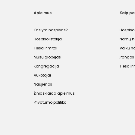
Apie mus
Kaip p
Kas yra hospisas?
Hospiso
Hospiso istorija
Namų ho
Tiesa ir mitai
Vaikų h
Mūsų globėjas
Įrango
Kongregacija
Tiesa ir 
Aukotojai
Naujienos
Žiniasklaida apie mus
Privatumo politika