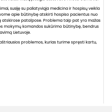
mai, susiję su paliatyviąja medicina ir hospisų veikla
utavome apie būtinybę atskirti hospiso pacientus nuo
imą atskirose patalpose. Problema taip pat yra mažas
naujos mokymų komandos sukūrimo būtinybę, bendrus
avimą Lietuvoje.
s aštriausios problemos, kurias turime spręsti kartu,