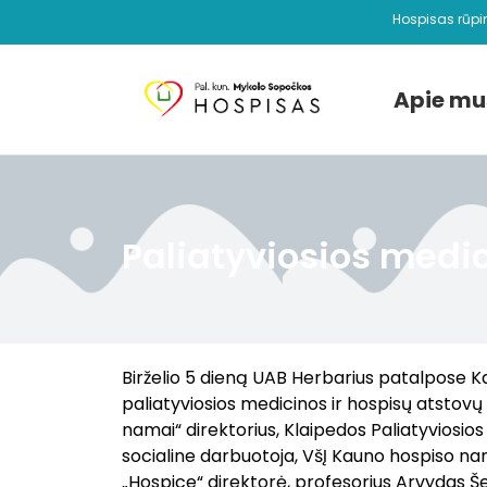
Hospisas rūpi
Apie mu
Paliatyviosios medi
Birželio 5 dieną UAB Herbarius patalpose K
paliatyviosios medicinos ir hospisų atstovų
namai“ direktorius, Klaipedos Paliatyviosio
socialine darbuotoja, VšĮ Kauno hospiso na
„Hospice“ direktorė, profesorius Arvydas Š