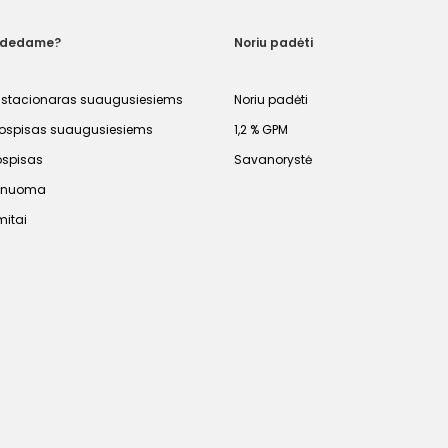
adedame?
Noriu padėti
 stacionaras suaugusiesiems
Noriu padėti
spisas suaugusiesiems
1,2 % GPM
ospisas
Savanorystė
s nuoma
mitai