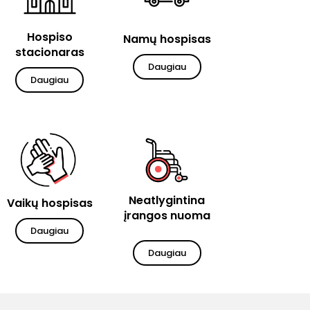
Hospiso
Namų hospisas
stacionaras
Daugiau
Daugiau
Neatlygintina
Vaikų hospisas
įrangos nuoma
Daugiau
Daugiau