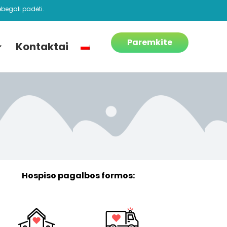
begali padėti.
Paremkite
Kontaktai
Hospiso pagalbos formos: