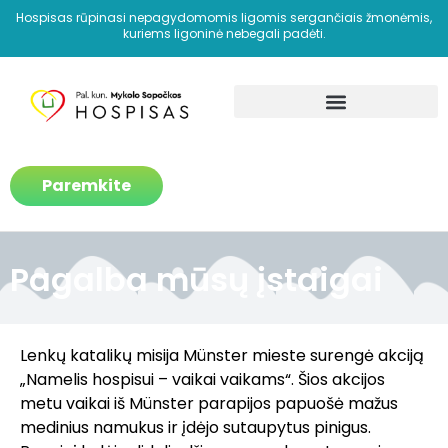
Hospisas rūpinasi nepagydomomis ligomis sergančiais žmonėmis,
kuriems ligoninė nebegali padėti.
Kaip padedame?
Paremkite
Pagalba mūsų įstaigai
Lenkų katalikų misija Münster mieste surengė akciją
„Namelis hospisui – vaikai vaikams“. Šios akcijos
metu vaikai iš Münster parapijos papuošė mažus
medinius namukus ir įdėjo sutaupytus pinigus.