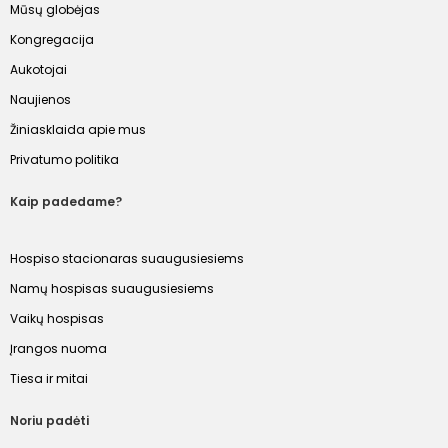
Mūsų globėjas
Kongregacija
Aukotojai
Naujienos
Žiniasklaida apie mus
Privatumo politika
Kaip padedame?
Hospiso stacionaras suaugusiesiems
Namų hospisas suaugusiesiems
Vaikų hospisas
Įrangos nuoma
Tiesa ir mitai
Noriu padėti