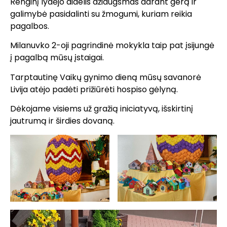
Renginį lydėjo didelis džiaugsmas darant gerą ir
galimybė pasidalinti su žmogumi, kuriam reikia
pagalbos.
Milanuvko 2-oji pagrindinė mokykla taip pat įsijungė
į pagalbą mūsų įstaigai.
Tarptautinę Vaikų gynimo dieną mūsų savanorė
Livija atėjo padėti prižiūrėti hospiso gėlyną.
Dėkojame visiems už gražią iniciatyvą, išskirtinį
jautrumą ir širdies dovaną.