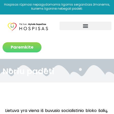
Hospisas rūpinasi nepagydomomis ligomis sergančiais žmonėmis,
kuriems ligoninė nebegali padėti.
Kaip padedame?
Paremkite
Noriu padėti
Lietuva yra viena iš buvusio socialistinio bloko šalių,