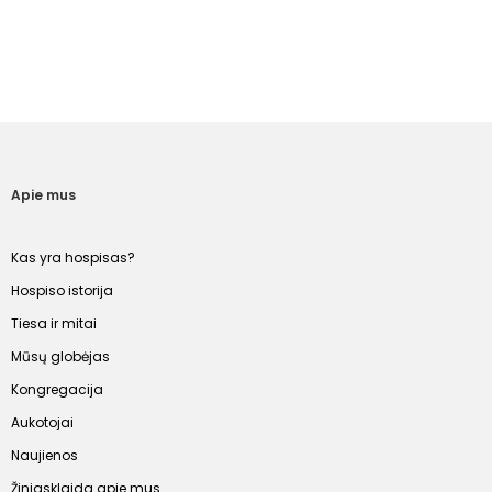
Apie mus
Kas yra hospisas?
Hospiso istorija
Tiesa ir mitai
Mūsų globėjas
Kongregacija
Aukotojai
Naujienos
Žiniasklaida apie mus