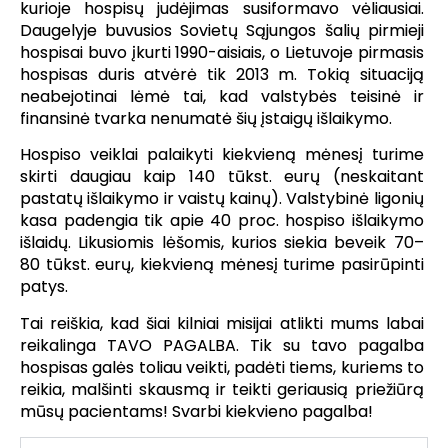
kurioje hospisų judėjimas susiformavo vėliausiai.
Daugelyje buvusios Sovietų Sąjungos šalių pirmieji
hospisai buvo įkurti 1990-aisiais, o Lietuvoje pirmasis
hospisas duris atvėrė tik 2013 m. Tokią situaciją
neabejotinai lėmė tai, kad valstybės teisinė ir
finansinė tvarka nenumatė šių įstaigų išlaikymo.
Hospiso veiklai palaikyti kiekvieną mėnesį turime
skirti daugiau kaip 140 tūkst. eurų (neskaitant
pastatų išlaikymo ir vaistų kainų). Valstybinė ligonių
kasa padengia tik apie 40 proc. hospiso išlaikymo
išlaidų. Likusiomis lėšomis, kurios siekia beveik 70–
80 tūkst. eurų, kiekvieną mėnesį turime pasirūpinti
patys.
Tai reiškia, kad šiai kilniai misijai atlikti mums labai
reikalinga TAVO PAGALBA. Tik su tavo pagalba
hospisas galės toliau veikti, padėti tiems, kuriems to
reikia, malšinti skausmą ir teikti geriausią priežiūrą
mūsų pacientams! Svarbi kiekvieno pagalba!