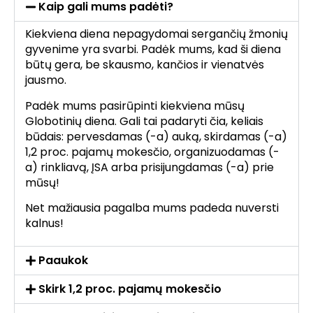
Kaip gali mums padėti?
Kiekviena diena nepagydomai sergančių žmonių
gyvenime yra svarbi. Padėk mums, kad ši diena
būtų gera, be skausmo, kančios ir vienatvės
jausmo.
Padėk mums pasirūpinti kiekviena mūsų
Globotinių diena. Gali tai padaryti čia, keliais
būdais: pervesdamas (-a) auką, skirdamas (-a)
1,2 proc. pajamų mokesčio, organizuodamas (-
a) rinkliavą, ĮSA arba prisijungdamas (-a) prie
mūsų!
Net mažiausia pagalba mums padeda nuversti
kalnus!
Paaukok
Skirk 1,2 proc. pajamų mokesčio