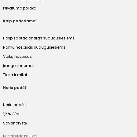
Privatumo politika
Kaip padedame?
Hospiso stacionaras suaugusiesiems
Namų hospisas suaugusiesiems
Vaikų hospisas
Įrangos nuoma
Tiesa ir mitai
Noriu padėti
Noriu padėti
1,2 % GPM
Savanorystė
Nepraleiskite naujienų: