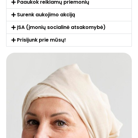
Paaukok reikiamų priemonių
Surenk aukojimo akciją
ĮSA (įmonių socialinė atsakomybė)
Prisijunk prie mūsų!