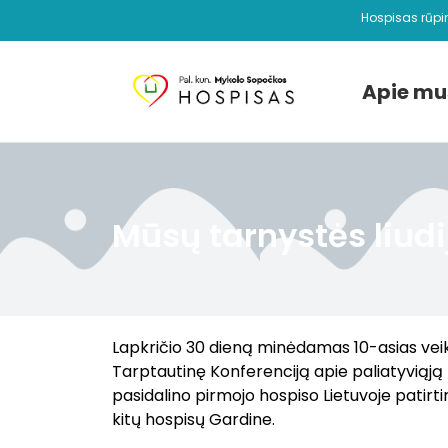
Hospisas rūpi
Apie mu
Mūsų tarnystės liud
Lapkričio 30 dieną minėdamas 10-asias veik
Tarptautinę Konferenciją apie paliatyviąją
pasidalino pirmojo hospiso Lietuvoje patirtimi
kitų hospisų Gardine.