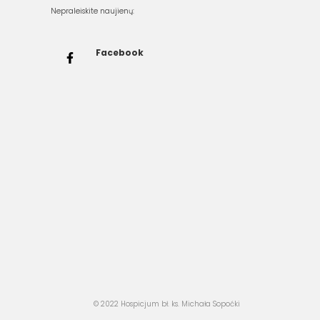
Nepraleiskite naujienų:
Facebook
© 2022 Hospicjum bł. ks. Michała Sopoćki