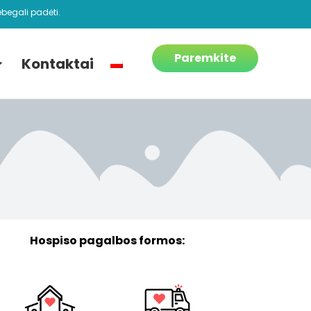
begali padėti.
Paremkite
Kontaktai
Hospiso pagalbos formos: