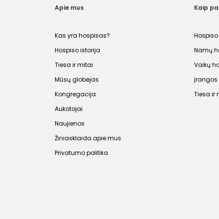
Apie mus
Kaip p
Kas yra hospisas?
Hospiso
Hospiso istorija
Namų ho
Tiesa ir mitai
Vaikų h
Mūsų globėjas
Įrango
Kongregacija
Tiesa ir 
Aukotojai
Naujienos
Žiniasklaida apie mus
Privatumo politika