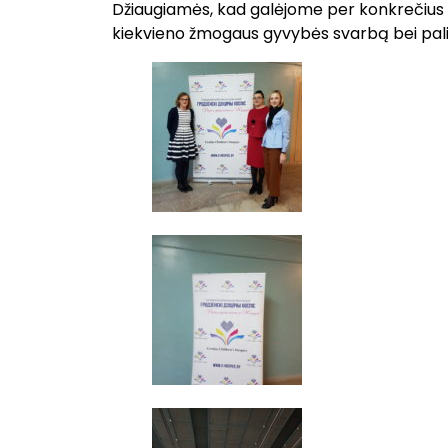
Džiaugiamės, kad galėjome per konkrečius p
kiekvieno žmogaus gyvybės svarbą bei pali