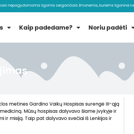
nasi nepagydomomis ligomis sergančiais žmonėmis, kuriems ligoninė ne
s
Kaip padedame?
Noriu padėti
ijimas
los metines Gardino Vaikų Hospisas surengė III-ąją
 mediciną. Mūsų hospisas dalyvavo šiame įvykyje ir
 ir misiją. Taip pat dalyvavo svečiai iš Lenkijos ir