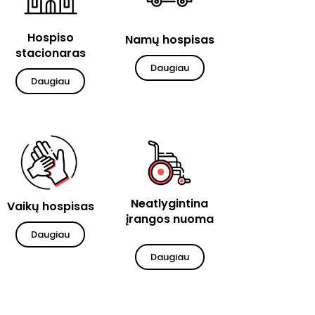
Hospiso
Namų hospisas
stacionaras
Daugiau
Daugiau
Neatlygintina
Vaikų hospisas
įrangos nuoma
Daugiau
Daugiau