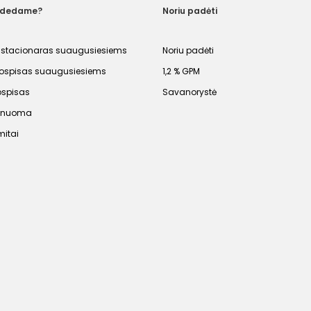
adedame?
Noriu padėti
 stacionaras suaugusiesiems
Noriu padėti
spisas suaugusiesiems
1,2 % GPM
ospisas
Savanorystė
s nuoma
mitai