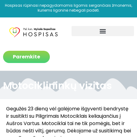
Hospisas rūpinasi nepagydomomis ligomis sergančiais žmonėmis,
kuriems ligoninė nebegali padėti.
Kaip padedame?
Paremkite
Motociklininkų vizitas
Gegužės 23 dieną vėl galėjome išgyventi bendrystę
ir susitikti su Piligrimais Motociklais keliaujančius į
Aušros Vartus. Motociklai tai ne tik pomėgis, bet ir
būdas nešti viltį, gerumą. Dėkojame už susitikimą bei