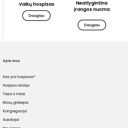
Neatlygintina
Vaikų hospisas
įrangos nuoma
Daugiau
Daugiau
Apie mus
Kas yra hospisas?
Hospiso istorija
Tiesa ir mitai
Mūsų globėjas
Kongregacija
Aukotojai