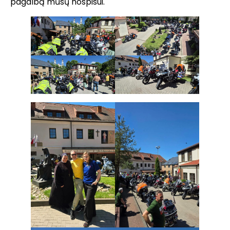
pagalbą mūsų hospisui.