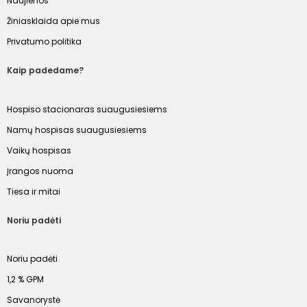
Naujienos
Žiniasklaida apie mus
Privatumo politika
Kaip padedame?
Hospiso stacionaras suaugusiesiems
Namų hospisas suaugusiesiems
Vaikų hospisas
Įrangos nuoma
Tiesa ir mitai
Noriu padėti
Noriu padėti
1,2 % GPM
Savanorystė