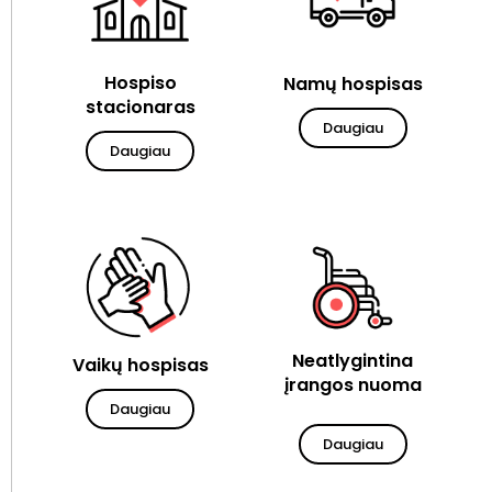
Hospiso
Namų hospisas
stacionaras
Daugiau
Daugiau
Neatlygintina
Vaikų hospisas
įrangos nuoma
Daugiau
Daugiau