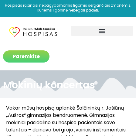
Hospisas rūpinasi nepagydomomis ligomis sergančiais žmonėmis,
kuriems ligoninė nebegali padėti.
Kaip padedame?
Paremkite
Mokinių koncertas
Vakar mūsų hospisą aplankė Šalčininkų r. Jašiūnų
„Aušros“ gimnazijos bendruomenė. Gimnazijos
mokiniai pasidalino su hospiso pacientais savo
talentais – dainavo bei grojo įvairiais instrumentais.