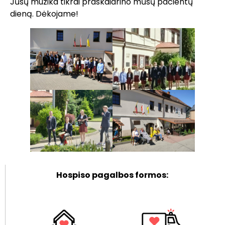
Jūsų muzika tikrai praskaidrino mūsų pacientų
dieną. Dėkojame!
Hospiso pagalbos formos: