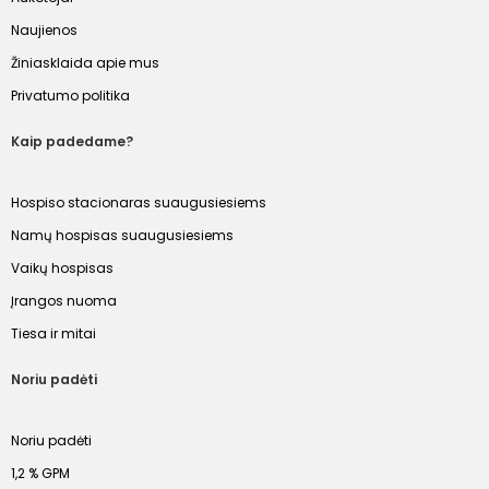
Naujienos
Žiniasklaida apie mus
Privatumo politika
Kaip padedame?
Hospiso stacionaras suaugusiesiems
Namų hospisas suaugusiesiems
Vaikų hospisas
Įrangos nuoma
Tiesa ir mitai
Noriu padėti
Noriu padėti
1,2 % GPM