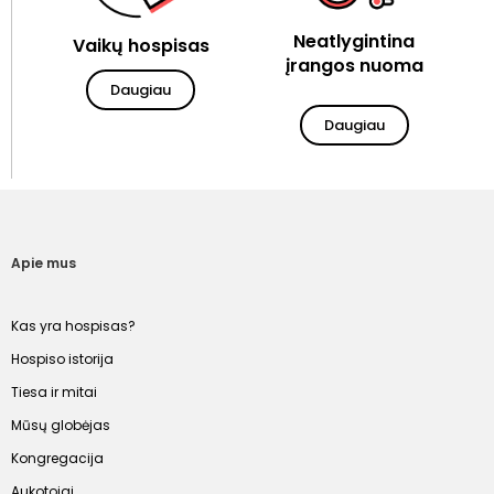
Neatlygintina
Vaikų hospisas
įrangos nuoma
Daugiau
Daugiau
Apie mus
Kas yra hospisas?
Hospiso istorija
Tiesa ir mitai
Mūsų globėjas
Kongregacija
Aukotojai