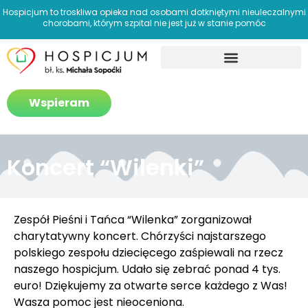
Hospicjum to troskliwa opieka nad osobami dotkniętymi nieuleczalnymi
chorobami, którym szpital nie jest już w stanie pomóc
Jak pomagamy?
Wspieram
Koncert “Wilenki”
Zespół Pieśni i Tańca “Wilenka” zorganizował
charytatywny koncert. Chórzyści najstarszego
polskiego zespołu dziecięcego zaśpiewali na rzecz
naszego hospicjum. Udało się zebrać ponad 4 tys.
euro! Dziękujemy za otwarte serce każdego z Was!
Wasza pomoc jest nieoceniona.