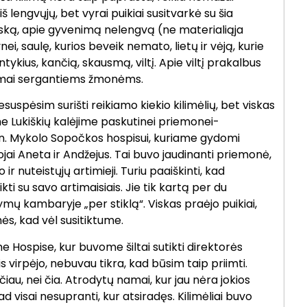
š lengvųjų, bet vyrai puikiai susitvarkė su šia
ską, apie gyvenimą nelengvą (ne materialiąja
, saulę, kurios beveik nemato, lietų ir vėją, kurie
antykius, kančią, skausmą, viltį. Apie viltį prakalbus
omai sergantiems žmonėms.
suspėsim surišti reikiamo kiekio kilimėlių, bet viskas
e Lukiškių kalėjime paskutinei priemonei-
Kun. Mykolo Sopočkos hospisui, kuriame gydomi
jai Aneta ir Andžejus. Tai buvo jaudinanti priemonė,
ir nuteistųjų artimieji. Turiu paaiškinti, kad
tikti su savo artimaisiais. Jie tik kartą per du
ų kambaryje „per stiklą“. Viskas praėjo puikiai,
ės, kad vėl susitiktume.
ame Hospise, kur buvome šiltai sutikti direktorės
is virpėjo, nebuvau tikra, kad būsim taip priimti.
u, nei čia. Atrodytų namai, kur jau nėra jokios
kad visai nesupranti, kur atsiradęs. Kilimėliai buvo