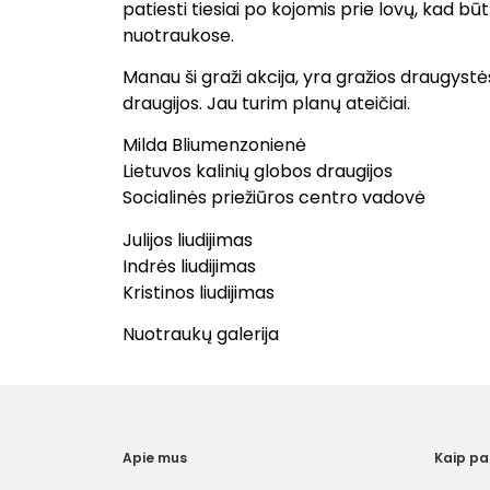
patiesti tiesiai po kojomis prie lovų, kad būtų 
nuotraukose.
Manau ši graži akcija, yra gražios draugystė
draugijos. Jau turim planų ateičiai.
Milda Bliumenzonienė
Lietuvos kalinių globos draugijos
Socialinės priežiūros centro vadovė
Julijos liudijimas
Indrės liudijimas
Kristinos liudijimas
Nuotraukų galerija
Apie mus
Kaip p