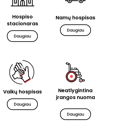
Hospiso
Namų hospisas
stacionaras
Daugiau
Daugiau
Neatlygintina
Vaikų hospisas
įrangos nuoma
Daugiau
Daugiau