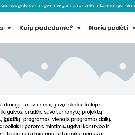
nasi nepagydomomis ligomis sergančiais žmonėmis, kuriems ligoninė ne
s
Kaip padedame?
Noriu padėti
s draugijios savanoriai, gavę Lukiškių kalėjimo
us iki galvos, pradėjo savo sumanytą projektą
linių įgūdžių“ programos. Viena iš programos dalių,
arbeliais ir geromis mintimis, ugdyti kantrybę ir
šti kilimą nėra taip paprasta, reikia nemažai