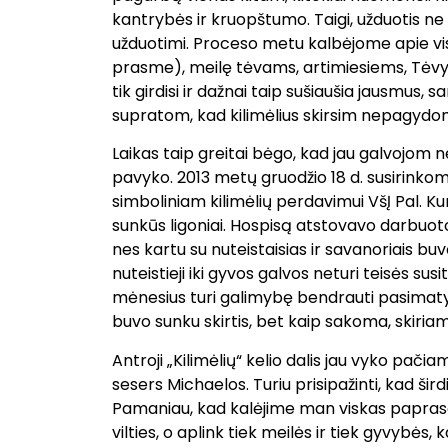
kantrybės ir kruopštumo. Taigi, užduotis ne i
užduotimi. Proceso metu kalbėjome apie vi
prasme), meilę tėvams, artimiesiems, Tėvynei
tik girdisi ir dažnai taip sušiaušia jausmus, s
supratom, kad kilimėlius skirsim nepagyd
Laikas taip greitai bėgo, kad jau galvojom ne
pavyko. 2013 metų gruodžio 18 d. susirinkom
simboliniam kilimėlių perdavimui VšĮ Pal. 
sunkūs ligoniai. Hospisą atstovavo darbuoto
nes kartu su nuteistaisias ir savanoriais buvo 
nuteistieji iki gyvos galvos neturi teisės susi
mėnesius turi galimybę bendrauti pasimatym
buvo sunku skirtis, bet kaip sakoma, skiriam
Antroji „Kilimėlių“ kelio dalis jau vyko pači
sesers Michaelos. Turiu prisipažinti, kad šird
Pamaniau, kad kalėjime man viskas paprasčia
vilties, o aplink tiek meilės ir tiek gyvybės, 