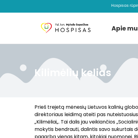
Hospisas rūpi
Apie mu
Kilimėlių kelias
Prieš trejetą mėnesių Lietuvos kalinių globo
direktoriaus leidimą ateiti pas nuteistuosi
„Kilimėliai„. Tai dalis jau veikiančios „Socia
mokytis bendrauti, dalintis savo sukurtais d
pagarbą vienas kitam, kitokiai nuomonei. Ri