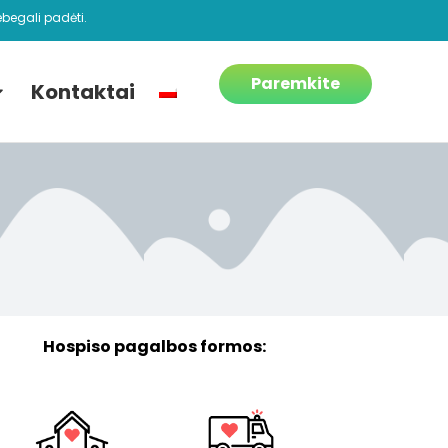
begali padėti.
Paremkite
Kontaktai
Hospiso pagalbos formos: