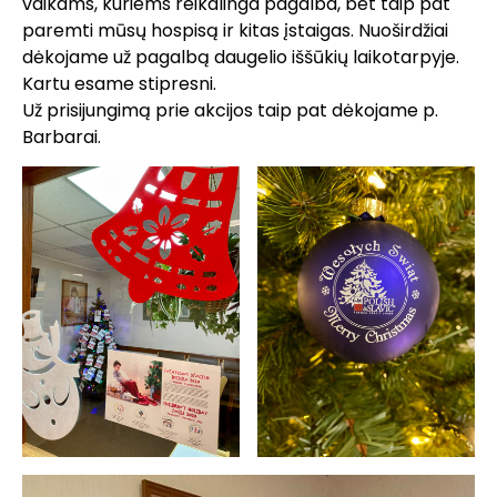
vaikams, kuriems reikalinga pagalba, bet taip pat
paremti mūsų hospisą ir kitas įstaigas. Nuoširdžiai
dėkojame už pagalbą daugelio iššūkių laikotarpyje.
Kartu esame stipresni.
Už prisijungimą prie akcijos taip pat dėkojame p.
Barbarai.