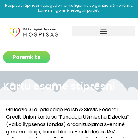
Hospisas rūpinasi nepagydomomis ligomis sergančiais žmonėmis,
kuriems ligoninė nebegali padėti.
Kaip padedame?
Paremkite
Kartu esame stipresni
Gruodžio 31 d. pasibaigė
Polish & Slavic Federal
Credit Union
kartu su “Fundacja Uśmiechu Dziecka”
(Vaiko šypsenos fondas) organizuojama šventinė
gerumo akcija, kurios tikslas – rinkti lėšas JAV