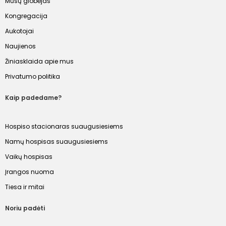
Mūsų globėjas
Kongregacija
Aukotojai
Naujienos
Žiniasklaida apie mus
Privatumo politika
Kaip padedame?
Hospiso stacionaras suaugusiesiems
Namų hospisas suaugusiesiems
Vaikų hospisas
Įrangos nuoma
Tiesa ir mitai
Noriu padėti