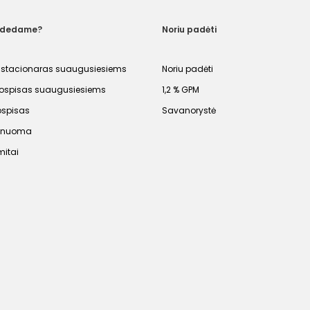
adedame?
Noriu padėti
 stacionaras suaugusiesiems
Noriu padėti
spisas suaugusiesiems
1,2 % GPM
ospisas
Savanorystė
s nuoma
mitai