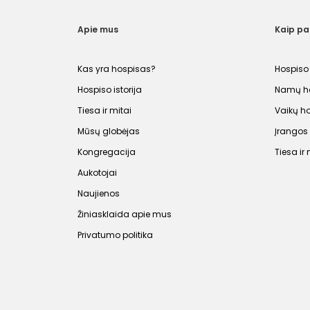
Apie mus
Kaip p
Kas yra hospisas?
Hospiso
Hospiso istorija
Namų ho
Tiesa ir mitai
Vaikų h
Mūsų globėjas
Įrango
Kongregacija
Tiesa ir 
Aukotojai
Naujienos
Žiniasklaida apie mus
Privatumo politika