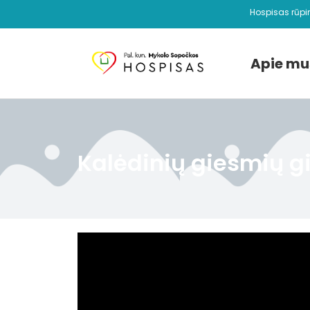
Hospisas rūpi
Apie mu
Kalėdinių giesmių g