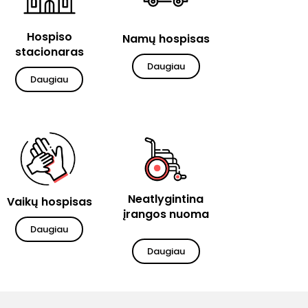
Hospiso
Namų hospisas
stacionaras
Daugiau
Daugiau
Neatlygintina
Vaikų hospisas
įrangos nuoma
Daugiau
Daugiau