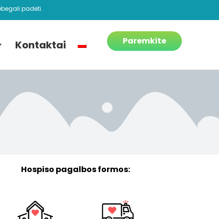
begali padėti.
Paremkite
Kontaktai
Hospiso pagalbos formos: