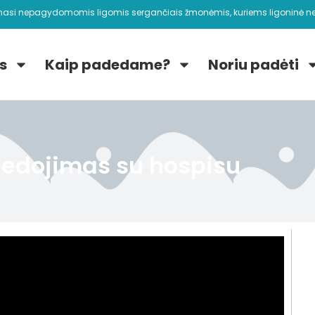
nasi nepagydomomis ligomis sergančiais žmonėmis, kuriems ligoninė ne
s
Kaip padedame?
Noriu padėti
iedojimas su hospisu