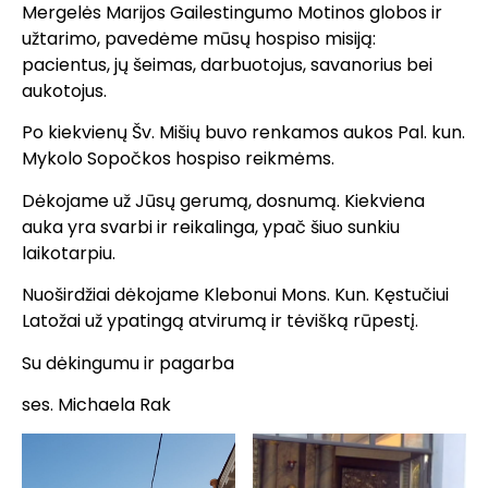
Mergelės Marijos Gailestingumo Motinos globos ir
užtarimo, pavedėme mūsų hospiso misiją:
pacientus, jų šeimas, darbuotojus, savanorius bei
aukotojus.
Po kiekvienų Šv. Mišių buvo renkamos aukos Pal. kun.
Mykolo Sopočkos hospiso reikmėms.
Dėkojame už Jūsų gerumą, dosnumą. Kiekviena
auka yra svarbi ir reikalinga, ypač šiuo sunkiu
laikotarpiu.
Nuoširdžiai dėkojame Klebonui Mons. Kun. Kęstučiui
Latožai už ypatingą atvirumą ir tėvišką rūpestį.
Su dėkingumu ir pagarba
ses. Michaela Rak