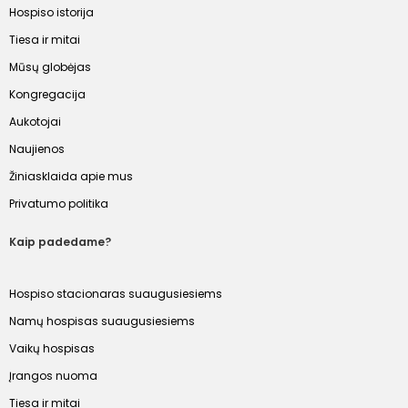
Hospiso istorija
Tiesa ir mitai
Mūsų globėjas
Kongregacija
Aukotojai
Naujienos
Žiniasklaida apie mus
Privatumo politika
Kaip padedame?
Hospiso stacionaras suaugusiesiems
Namų hospisas suaugusiesiems
Vaikų hospisas
Įrangos nuoma
Tiesa ir mitai