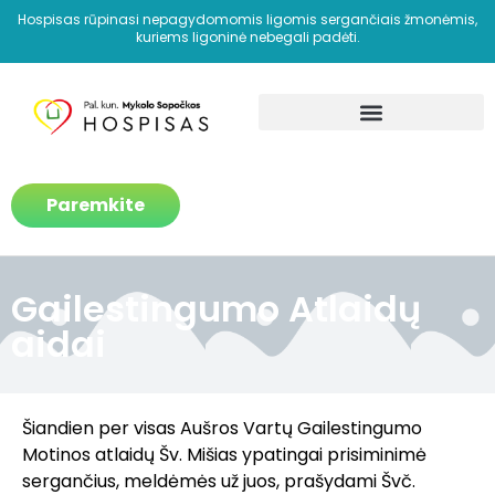
Hospisas rūpinasi nepagydomomis ligomis sergančiais žmonėmis,
kuriems ligoninė nebegali padėti.
Kaip padedame?
Paremkite
Gailestingumo Atlaidų
aidai
Šiandien per visas Aušros Vartų Gailestingumo
Motinos atlaidų Šv. Mišias ypatingai prisiminimė
sergančius, meldėmės už juos, prašydami Švč.