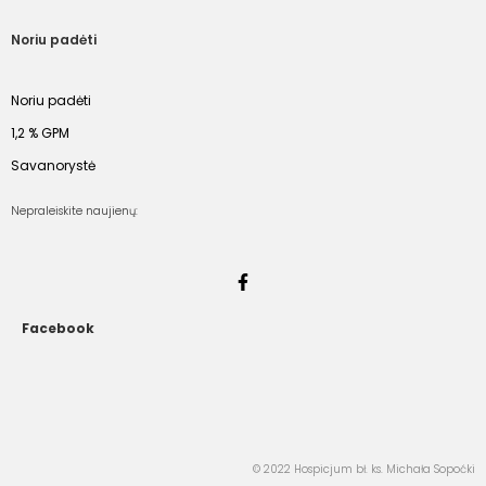
Noriu padėti
Noriu padėti
1,2 % GPM
Savanorystė
Nepraleiskite naujienų:
Facebook
© 2022 Hospicjum bł. ks. Michała Sopoćki