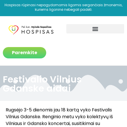
Hospisas rūpinasi nepagydomomis ligomis sergančiais žmonėmis,
kuriems ligoninė nebegali padėti.
Kaip padedame?
Paremkite
Festivalio Vilnius
Gdanske aidai
Rugsėjo 3-5 dienomis jau 18 kartą vyko Festivalis
Vilnius Gdanske. Renginio metu vyko kolektyvų iš
Vilniaus ir Gdansko koncertai, susitikimai su