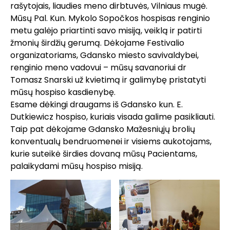
rašytojais, liaudies meno dirbtuvės, Vilniaus mugė.
Mūsų Pal. Kun. Mykolo Sopočkos hospisas renginio
metu galėjo priartinti savo misiją, veiklą ir patirti
žmonių širdžių gerumą. Dėkojame Festivalio
organizatoriams, Gdansko miesto savivaldybei,
renginio meno vadovui – mūsų savanoriui dr
Tomasz Snarski už kvietimą ir galimybę pristatyti
mūsų hospiso kasdienybę.
Esame dėkingi draugams iš Gdansko kun. E.
Dutkiewicz hospiso, kuriais visada galime pasikliauti.
Taip pat dėkojame Gdansko Mažesniųjų brolių
konventualų bendruomenei ir visiems aukotojams,
kurie suteikė širdies dovaną mūsų Pacientams,
palaikydami mūsų hospiso misiją.