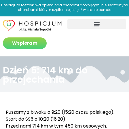
Hospicjum to troskliwa opieka nad osobami dotkniętymi nieuleczalnymi
chorobami, którym szpital nie jest już w stanie pomóc
Jak pomagamy?
Wspieram
Dzień 5: 714 km do
przejechania
Ruszamy z biwaku o 9:20 (15:20 czasu polskiego).
Start do SS5 o 10:20 (16:20)
Przed nami 714 km w tym 450 km oesowych.