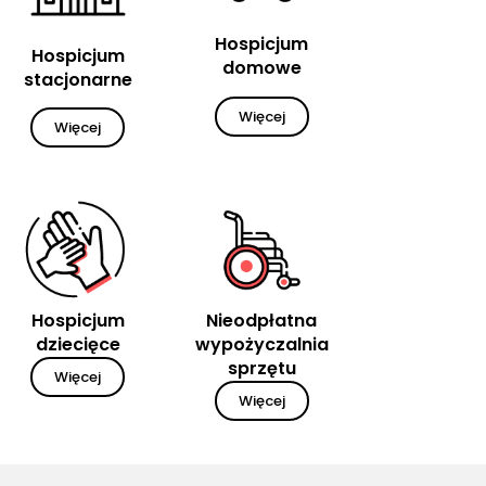
Hospicjum
Hospicjum
domowe
stacjonarne
Więcej
Więcej
Hospicjum
Nieodpłatna
dziecięce
wypożyczalnia
sprzętu
Więcej
Więcej