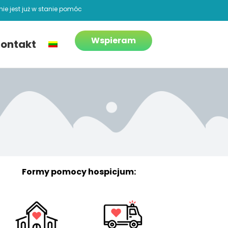
ie jest już w stanie pomóc
Wspieram
ontakt
Formy pomocy hospicjum: