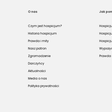
O nas
Jak po
Czym jest hospicjum?
Hospicj
Historia hospicjum
Hospicj
Prawda i mity
Hospicj
Nasz patron
Wypożyc
Zgromadzenie
Prawda 
Darczyńcy
Aktualności
Media o nas
Polityka prywatności