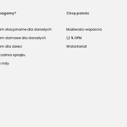
magamy?
Chcę pomóc
um stacjonarne dla dorosłych
Możliwości wsparcia
um domowe dla dorosłych
1,2 % GPM
um dla dzieci
Wolontariat
zalnia sprzętu
i mity