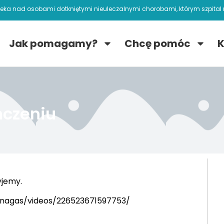
ieka nad osobami dotkniętymi nieuleczalnymi chorobami, którym szpital n
Jak pomagamy?
Chcę pomóc
K
ńczeniu
yjemy.
nagas/videos/226523671597753/