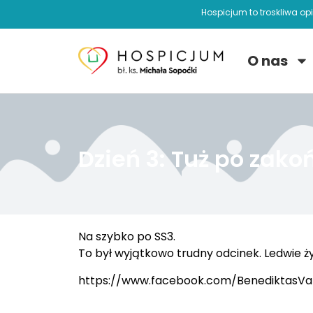
Hospicjum to troskliwa op
O nas
Dzień 3: Tuż po zako
Na szybko po SS3.
To był wyjątkowo trudny odcinek. Ledwie ż
https://www.facebook.com/BenediktasVa