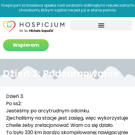
Hospicjum to troskliwa opieka nad osobami dotkniętymi nieuleczalnymi
chorobami, którym szpital nie jest już w stanie pomóc
Jak pomagamy?
Wspieram
Dzień 3: Podsumowanie
Dzień 3.
Po ss2:
Jesteśmy po arcytrudnym odcinku.
Zjechaliśmy na stacje ,jest zasięg, więc wykorzystuje
chwile żeby zrelacjonować Wam co się działo.
To było 330 km bardzo skompilowanej nawigacyjnie