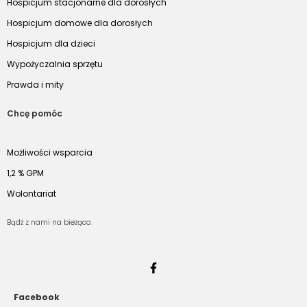
Hospicjum stacjonarne dla dorosłych
Hospicjum domowe dla dorosłych
Hospicjum dla dzieci
Wypożyczalnia sprzętu
Prawda i mity
Chcę pomóc
Możliwości wsparcia
1,2 % GPM
Wolontariat
Bądź z nami na bieżąco:
Facebook