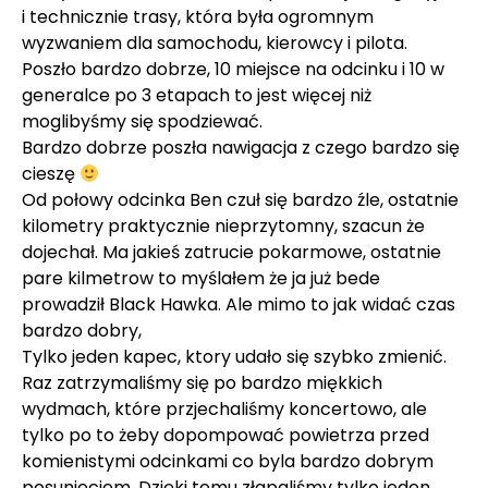
i technicznie trasy, która była ogromnym
wyzwaniem dla samochodu, kierowcy i pilota.
Poszło bardzo dobrze, 10 miejsce na odcinku i 10 w
generalce po 3 etapach to jest więcej niż
moglibyśmy się spodziewać.
Bardzo dobrze poszła nawigacja z czego bardzo się
cieszę
Od połowy odcinka Ben czuł się bardzo źle, ostatnie
kilometry praktycznie nieprzytomny, szacun że
dojechał. Ma jakieś zatrucie pokarmowe, ostatnie
pare kilmetrow to myślałem że ja już bede
prowadził Black Hawka. Ale mimo to jak widać czas
bardzo dobry,
Tylko jeden kapec, ktory udało się szybko zmienić.
Raz zatrzymaliśmy się po bardzo miękkich
wydmach, które przjechaliśmy koncertowo, ale
tylko po to żeby dopompować powietrza przed
komienistymi odcinkami co byla bardzo dobrym
posunieciem. Dzięki temu złapaliśmy tylko jeden