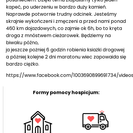
kapeć, po uderzeniu w bardzo duży kamień.
Naprawde potwornie trudny odcinek. Jesteśmy
skrajnie wykończeni i zmęczeni a przed nami ponad
460 km dojazdowych, co zajmie ok 6h, bo to kręta
droga z mnóstwem cieżarowek. Będziemy na
biwaku późno,
ja jeszcze pożniej 6 godzin robienia ksiażki drogowej
a póżniej kolejne 2 dni maratonu wiec zapowaida się
bardzo ciężko.
https://www.facebook.com/1003690899691734/video
Formy pomocy hospicjum: