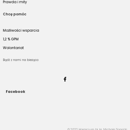
Prawda i mity
Chcę pomóc
Możliwości wsparcia
1,2 % GPM
Wolontariat
Bądź z nami na bieżąco:
Facebook
© 2022 Hospicjum bł. ks. Michała Sopoćki