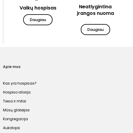
Neatlygintina
Vaikų hospisas
įrangos nuoma
Daugiau
Daugiau
Apie mus
Kas yra hospisas?
Hospiso istorija
Tiesa ir mitai
Mūsų globėjas
Kongregacija
Aukotojai