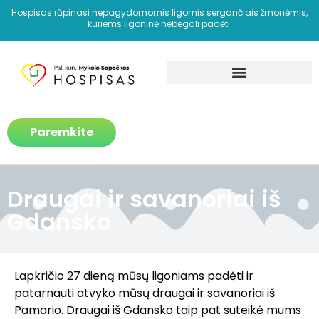
Hospisas rūpinasi nepagydomomis ligomis sergančiais žmonėmis,
kuriems ligoninė nebegali padėti.
Kaip padedame?
Paremkite
Draugai ir savanoriai iš
Gdansko
Lapkričio 27 dieną mūsų ligoniams padėti ir
patarnauti atvyko mūsų draugai ir savanoriai iš
Pamario. Draugai iš Gdansko taip pat suteikė mums