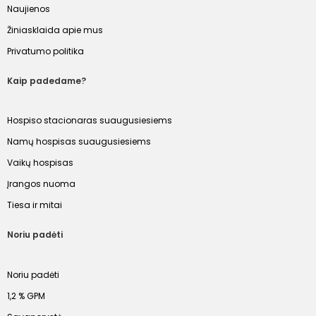
Naujienos
Žiniasklaida apie mus
Privatumo politika
Kaip padedame?
Hospiso stacionaras suaugusiesiems
Namų hospisas suaugusiesiems
Vaikų hospisas
Įrangos nuoma
Tiesa ir mitai
Noriu padėti
Noriu padėti
1,2 % GPM