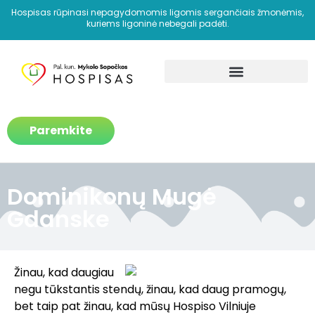
Hospisas rūpinasi nepagydomomis ligomis sergančiais žmonėmis,
kuriems ligoninė nebegali padėti.
Kaip padedame?
Paremkite
Dominikonų Mugė
Gdanske
Žinau, kad daugiau
negu tūkstantis stendų, žinau, kad daug pramogų,
bet taip pat žinau, kad mūsų Hospiso Vilniuje