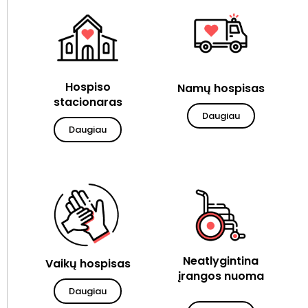
Hospiso
Namų hospisas
stacionaras
Daugiau
Daugiau
Neatlygintina
Vaikų hospisas
įrangos nuoma
Daugiau