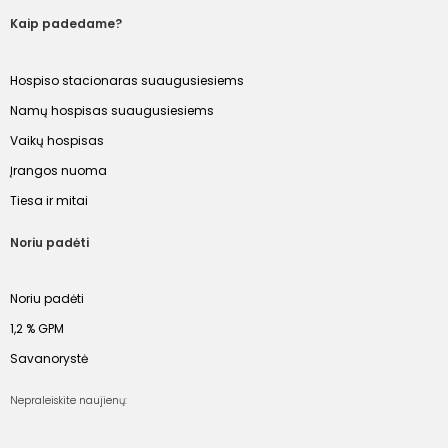
Kaip padedame?
Hospiso stacionaras suaugusiesiems
Namų hospisas suaugusiesiems
Vaikų hospisas
Įrangos nuoma
Tiesa ir mitai
Noriu padėti
Noriu padėti
1,2 % GPM
Savanorystė
Nepraleiskite naujienų: