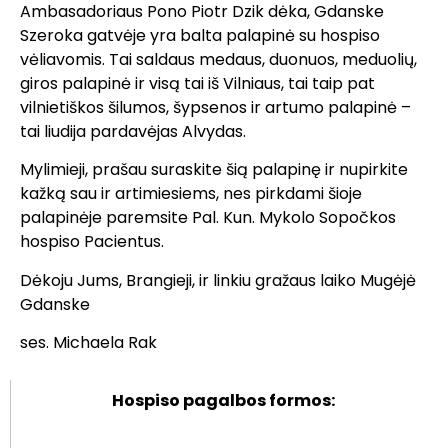
Ambasadoriaus Pono Piotr Dzik dėka, Gdanske
Szeroka gatvėje yra balta palapinė su hospiso
vėliavomis. Tai saldaus medaus, duonuos, meduolių,
giros palapinė ir visą tai iš Vilniaus, tai taip pat
vilnietiškos šilumos, šypsenos ir artumo palapinė –
tai liudija pardavėjas Alvydas.
Mylimieji, prašau suraskite šią palapinę ir nupirkite
kažką sau ir artimiesiems, nes pirkdami šioje
palapinėje paremsite Pal. Kun. Mykolo Sopočkos
hospiso Pacientus.
Dėkoju Jums, Brangieji, ir linkiu gražaus laiko Mugėjė
Gdanske
ses. Michaela Rak
Hospiso pagalbos formos: