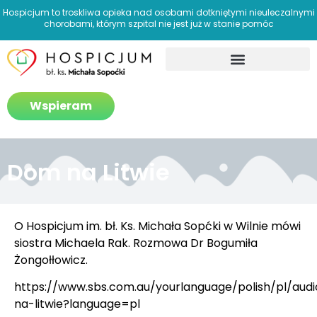
Hospicjum to troskliwa opieka nad osobami dotkniętymi nieuleczalnymi
chorobami, którym szpital nie jest już w stanie pomóc
Jak pomagamy?
Wspieram
Dom na Litwie
O Hospicjum im. bł. Ks. Michała Sopćki w Wilnie mówi
siostra Michaela Rak. Rozmowa Dr Bogumiła
Żongołłowicz.
https://www.sbs.com.au/yourlanguage/polish/pl/aud
na-litwie?language=pl