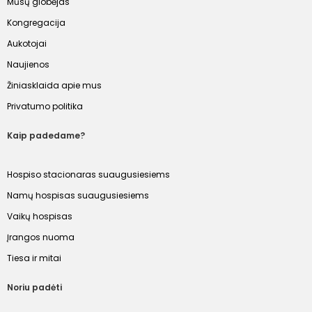
Mūsų globėjas
Kongregacija
Aukotojai
Naujienos
Žiniasklaida apie mus
Privatumo politika
Kaip padedame?
Hospiso stacionaras suaugusiesiems
Namų hospisas suaugusiesiems
Vaikų hospisas
Įrangos nuoma
Tiesa ir mitai
Noriu padėti