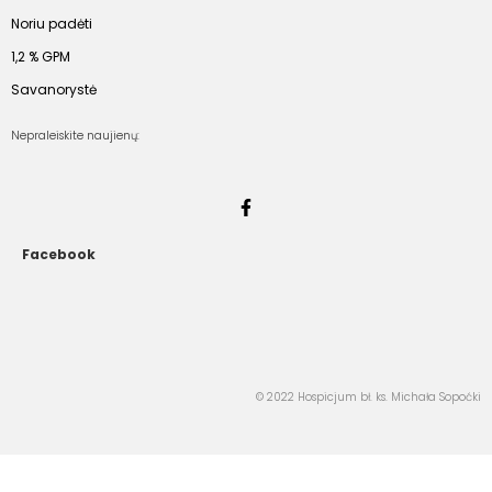
Noriu padėti
1,2 % GPM
Savanorystė
Nepraleiskite naujienų:
Facebook
© 2022 Hospicjum bł. ks. Michała Sopoćki