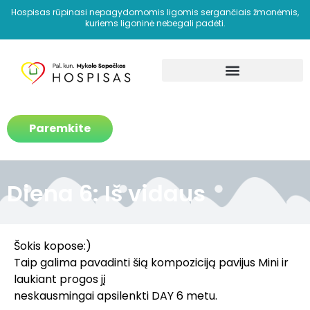
Hospisas rūpinasi nepagydomomis ligomis sergančiais žmonėmis,
kuriems ligoninė nebegali padėti.
Kaip padedame?
Paremkite
Diena 6: Iš vidaus
Šokis kopose:)
Taip galima pavadinti šią kompoziciją pavijus Mini ir
laukiant progos jį
neskausmingai apsilenkti DAY 6 metu.