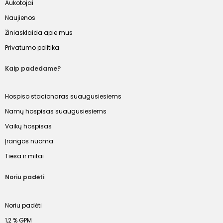
Aukotojai
Naujienos
Žiniasklaida apie mus
Privatumo politika
Kaip padedame?
Hospiso stacionaras suaugusiesiems
Namų hospisas suaugusiesiems
Vaikų hospisas
Įrangos nuoma
Tiesa ir mitai
Noriu padėti
Noriu padėti
1,2 % GPM