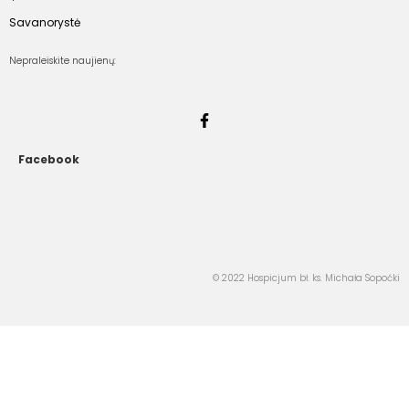
Savanorystė
Nepraleiskite naujienų:
Facebook
© 2022 Hospicjum bł. ks. Michała Sopoćki