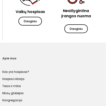
Neatlygintina
Vaikų hospisas
įrangos nuoma
Daugiau
Daugiau
Apie mus
Kas yra hospisas?
Hospiso istorija
Tiesa ir mitai
Mūsų globėjas
Kongregacija