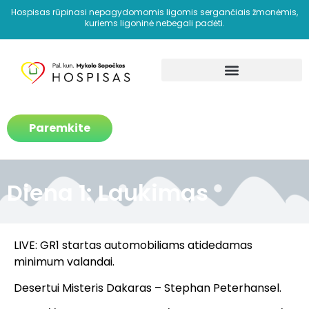
Hospisas rūpinasi nepagydomomis ligomis sergančiais žmonėmis,
kuriems ligoninė nebegali padėti.
Kaip padedame?
Paremkite
Diena 1: Laukimas
LIVE: GR1 startas automobiliams atidedamas
minimum valandai.
Desertui Misteris Dakaras – Stephan Peterhansel.