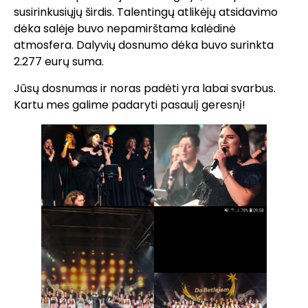
susirinkusiųjų širdis. Talentingų atlikėjų atsidavimo
dėka salėje buvo nepamirštama kalėdinė
atmosfera. Dalyvių dosnumo dėka buvo surinkta
2.277 eurų suma.
Jūsų dosnumas ir noras padėti yra labai svarbus.
Kartu mes galime padaryti pasaulį geresnį!