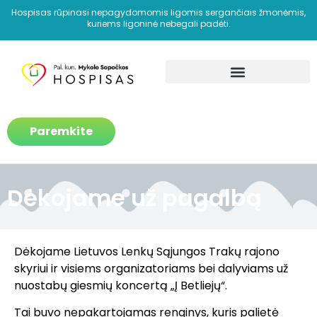
Hospisas rūpinasi nepagydomomis ligomis sergančiais žmonėmis,
kuriems ligoninė nebegali padėti.
Kaip padedame?
Paremkite
Dėkojame už pagalbą
Dėkojame Lietuvos Lenkų Sąjungos Trakų rajono
skyriui ir visiems organizatoriams bei dalyviams už
nuostabų giesmių koncertą „Į Betliejų“.
Tai buvo nepakartojamas renginys, kuris palietė