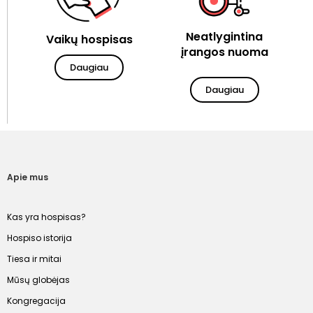
Neatlygintina
Vaikų hospisas
įrangos nuoma
Daugiau
Daugiau
Apie mus
Kas yra hospisas?
Hospiso istorija
Tiesa ir mitai
Mūsų globėjas
Kongregacija