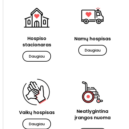
Hospiso
Namų hospisas
stacionaras
Daugiau
Daugiau
Neatlygintina
Vaikų hospisas
įrangos nuoma
Daugiau