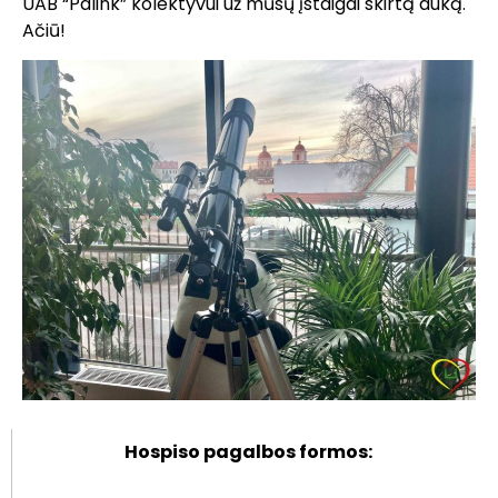
UAB “Palink” kolektyvui už mūsų įstaigai skirtą auką.
Ačiū!
Hospiso pagalbos formos: