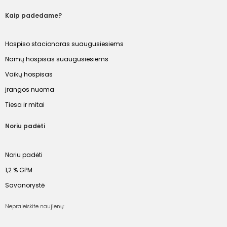
Kaip padedame?
Hospiso stacionaras suaugusiesiems
Namų hospisas suaugusiesiems
Vaikų hospisas
Įrangos nuoma
Tiesa ir mitai
Noriu padėti
Noriu padėti
1,2 % GPM
Savanorystė
Nepraleiskite naujienų: