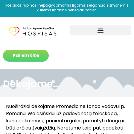
Hospisas rūpinasi nepagydomomis ligomis sergančiais žmonėmis,
kuriems ligoninė nebegali padėti.
Kaip padedame?
Paremkite
Dėkojame…
Nuoširdžiai dėkojame Promedicine fondo vadovui p.
Romanui Walasińskiui už padovanotą teleskopą,
kurio dėka mūsų pacientai galės pamatyti dangų ir
būti arčiau žvaigždžių. Norėtume taip pat padėkoti