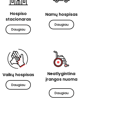
Hospiso
Namų hospisas
stacionaras
Daugiau
Daugiau
Neatlygintina
Vaikų hospisas
įrangos nuoma
Daugiau
Daugiau