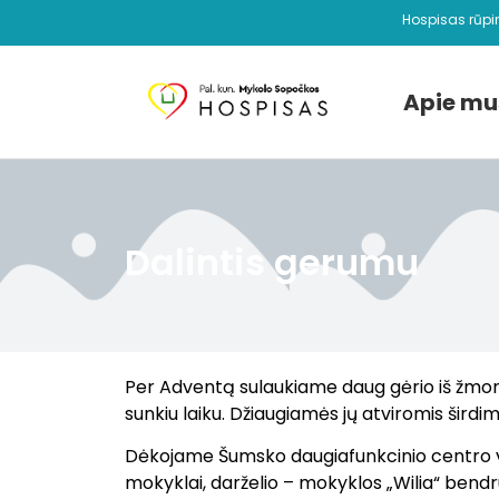
Hospisas rūpi
Apie mu
Dalintis gerumu
Per Adventą sulaukiame daug gėrio iš žmoni
sunkiu laiku. Džiaugiamės jų atviromis širdi
Dėkojame Šumsko daugiafunkcinio centro v
mokyklai, darželio – mokyklos „Wilia“ bend