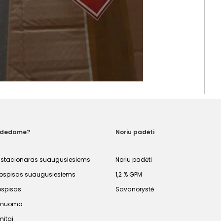
adedame?
Noriu padėti
 stacionaras suaugusiesiems
Noriu padėti
spisas suaugusiesiems
1,2 % GPM
ospisas
Savanorystė
s nuoma
mitai