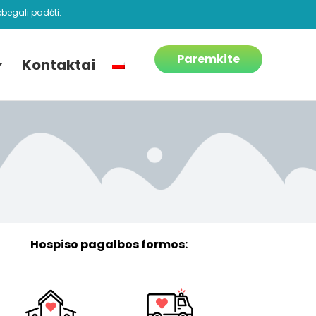
begali padėti.
Paremkite
Kontaktai
Hospiso pagalbos formos: