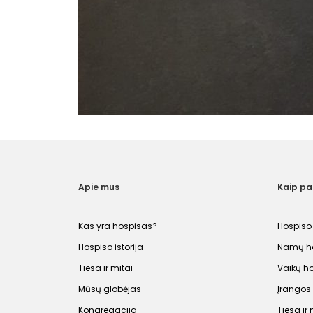
Apie mus
Kaip p
Kas yra hospisas?
Hospiso
Hospiso istorija
Namų ho
Tiesa ir mitai
Vaikų h
Mūsų globėjas
Įrango
Kongregacija
Tiesa ir 