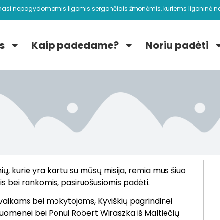
nasi nepagydomomis ligomis sergančiais žmonėmis, kuriems ligoninė ne
s
Kaip padedame?
Noriu padėti
ų, kurie yra kartu su mūsų misija, remia mus šiuo
mis bei rankomis, pasiruošusiomis padėti.
aikams bei mokytojams, Kyviškių pagrindinei
ruomenei bei Ponui Robert Wiraszka iš Maltiečių