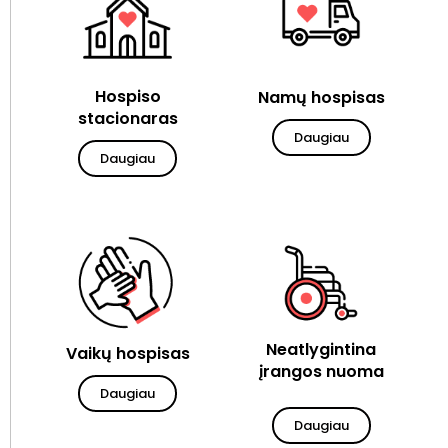
Hospiso
Namų hospisas
stacionaras
Daugiau
Daugiau
Neatlygintina
Vaikų hospisas
įrangos nuoma
Daugiau
Daugiau