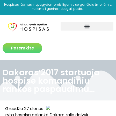
Hospisas rūpinasi nepagydomomis ligomis sergančiais žmonėmis,
kuriems ligoninė nebegali padėti.
Kaip padedame?
Paremkite
Dakaras’2017 startuoja
hospise komandiniu
rankos paspaudimu…
Gruodžio 27 dienos
rytą hospisą aplankė Dakaro ralio dalyvių,