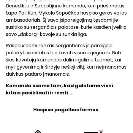
Benedikto ir Sebastijano komanda, kuri prieš metus
tapo Pal. Kun. Mykolo Sopočkos hospiso geros valios
ambasadoriais. Šį savo įsipareigojimą tęsdami jie
susitiko su sergančiais palatose, kurie kasdien įveikia
savo „dakarą” kovoje su sunkia liga.
Paspausdami rankas sergantiems įsipareigojo
palaikyti vieni kitus bei kovoti visomis jėgomis. Būti
šios kovotojų komandos dalimi galima tuomet, kai
myli gyvenimą ir širdyje nešioji viltį, kuri neįmanomus
dalykus padaro įmanomais.
Komanda esame tam, kad galėtume vieni
kitais pasikliauti ir remti…
Hospiso pagalbos formos: